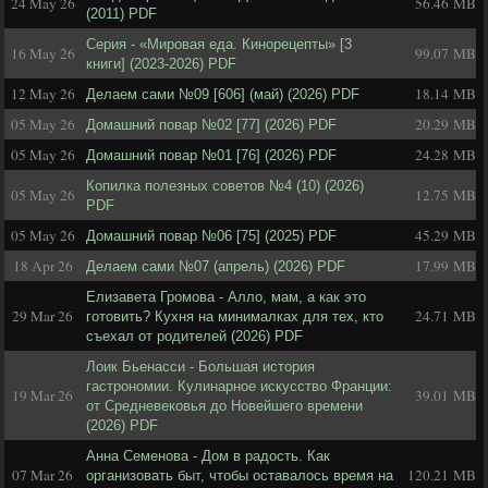
24 May 26
56.46 MB
(2011) PDF
Серия - «Мировая еда. Кинорецепты» [3
16 May 26
99.07 MB
книги] (2023-2026) PDF
12 May 26
18.14 MB
Делаем сами №09 [606] (май) (2026) PDF
05 May 26
20.29 MB
Домашний повар №02 [77] (2026) PDF
05 May 26
24.28 MB
Домашний повар №01 [76] (2026) PDF
Копилка полезных советов №4 (10) (2026)
05 May 26
12.75 MB
PDF
05 May 26
45.29 MB
Домашний повар №06 [75] (2025) PDF
18 Apr 26
17.99 MB
Делаем сами №07 (апрель) (2026) PDF
Елизавета Громова - Алло, мам, а как это
29 Mar 26
24.71 MB
готовить? Кухня на минималках для тех, кто
съехал от родителей (2026) PDF
Лоик Бьенасси - Большая история
гастрономии. Кулинарное искусство Франции:
19 Mar 26
39.01 MB
от Средневековья до Новейшего времени
(2026) PDF
Анна Семенова - Дом в радость. Как
07 Mar 26
120.21 MB
организовать быт, чтобы оставалось время на