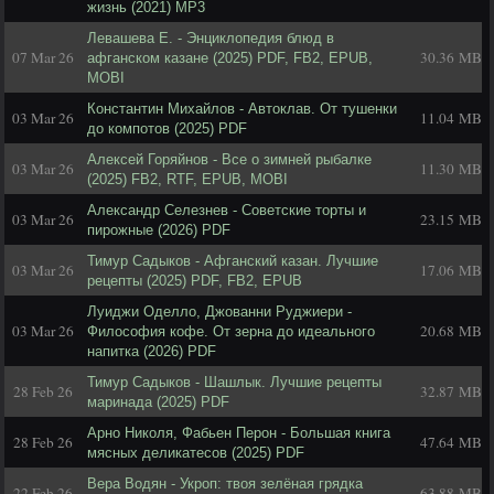
жизнь (2021) MP3
Левашева Е. - Энциклопедия блюд в
07 Mar 26
30.36 MB
афганском казане (2025) PDF, FB2, EPUB,
MOBI
Константин Михайлов - Автоклав. От тушенки
03 Mar 26
11.04 MB
до компотов (2025) PDF
Алексей Горяйнов - Все о зимней рыбалке
03 Mar 26
11.30 MB
(2025) FB2, RTF, EPUB, MOBI
Александр Селезнев - Советские торты и
03 Mar 26
23.15 MB
пирожные (2026) PDF
Тимур Садыков - Афганский казан. Лучшие
03 Mar 26
17.06 MB
рецепты (2025) PDF, FB2, EPUB
Луиджи Оделло, Джованни Руджиери -
03 Mar 26
20.68 MB
Философия кофе. От зерна до идеального
напитка (2026) PDF
Тимур Садыков - Шашлык. Лучшие рецепты
28 Feb 26
32.87 MB
маринада (2025) PDF
Арно Николя, Фабьен Перон - Большая книга
28 Feb 26
47.64 MB
мясных деликатесов (2025) PDF
Вера Водян - Укроп: твоя зелёная грядка
22 Feb 26
63.88 MB