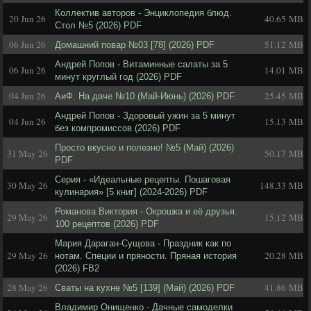
Коллектив авторов - Энциклопедия блюд.
20 Jun 26
40.65 MB
Стол №5 (2026) PDF
06 Jun 26
51.12 MB
Домашний повар №03 [78] (2026) PDF
Андрей Попов - Витаминные салаты за 5
06 Jun 26
14.01 MB
минут круглый год (2026) PDF
04 Jun 26
25.45 MB
АиФ. На даче №10 (Май-Июнь) (2026) PDF
Андрей Попов - Здоровый ужин за 5 минут
04 Jun 26
15.13 MB
без компромиссов (2026) PDF
Просто вкусно и полезно! №5 (Май) (2026)
31 May 26
50.17 MB
PDF
Серия - «Идеальные рецепты. Пошаговая
30 May 26
148.33 MB
кулинария» [5 книг] (2024-2026) PDF
Романова Виктория - Окрошка и её друзья.
29 May 26
15.12 MB
100 рецептов (2026) PDF
Мария Дараган-Сущова - Праздник как по
29 May 26
20.28 MB
нотам. Специи и пряности. Пряная история
(2026) FB2
28 May 26
41.86 MB
Сваты на кухне №5 [139] (Май) (2026) PDF
Владимир Онищенко - Дачные самоделки