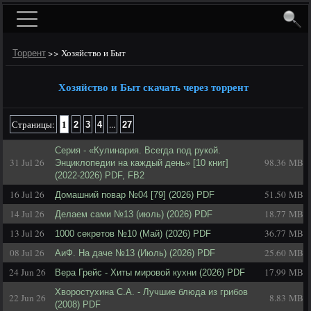
>>
Хозяйство и Быт
Торрент
Хозяйство и Быт скачать через торрент
1
Страницы:
...
2
3
4
27
Серия - «Кулинария. Всегда под рукой.
31 Jul 26
98.36 MB
Энциклопедии на каждый день» [10 книг]
(2022-2026) PDF, FB2
16 Jul 26
51.50 MB
Домашний повар №04 [79] (2026) PDF
14 Jul 26
18.77 MB
Делаем сами №13 (июль) (2026) PDF
13 Jul 26
36.77 MB
1000 секретов №10 (Май) (2026) PDF
08 Jul 26
25.60 MB
АиФ. На даче №13 (Июль) (2026) PDF
24 Jun 26
17.99 MB
Вера Грейс - Хиты мировой кухни (2026) PDF
Хворостухина С.А. - Лучшие блюда из грибов
22 Jun 26
8.83 MB
(2008) PDF