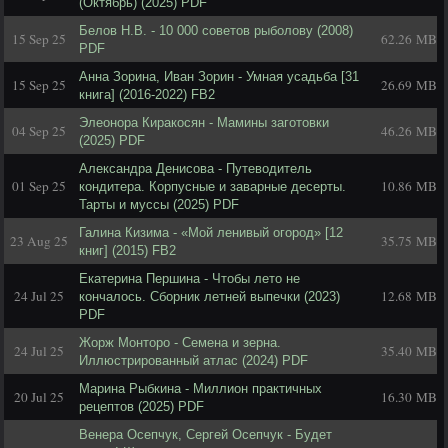
(Октябрь) (2025) PDF
Белов Н.В. - 10 000 советов рыболову (2008)
15 Sep 25
62.26 MB
PDF
Анна Зорина, Иван Зорин - Умная усадьба [31
15 Sep 25
26.69 MB
книга] (2016-2022) FB2
Элеонора Киракосян - Мамины заготовки
04 Sep 25
46.26 MB
(2025) PDF
Александра Денисова - Путеводитель
01 Sep 25
10.86 MB
кондитера. Корпусные и заварные десерты.
Тарты и муссы (2025) PDF
Галина Кизима - «Мой ленивый огород» [12
23 Aug 25
35.75 MB
книг] (2015) FB2
Екатерина Першина - Чтобы лето не
24 Jul 25
12.68 MB
кончалось. Сборник летней выпечки (2023)
PDF
Жорж Монторо - Семена и зерна.
24 Jul 25
35.40 MB
Иллюстрированный атлас (2024) PDF
Марина Рыбкина - Миллион практичных
20 Jul 25
16.30 MB
рецептов (2025) PDF
Венера Осепчук, Сергей Осепчук - Будет