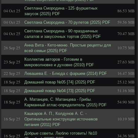
Светлана Смородина - 125 фуршетных
04 Oct 25
86.53 MB
закусок (2025) PDF
04 Oct 25
59.56 MB
Светлана Смородина - 70 рулетов (2025) PDF
Светлана Смородина - 90 праздничных
04 Oct 25
70.47 MB
салатов и закусочных тортов (2025) PDF
Анна Вита - Кето-меню. Простые рецепты для
26 Sep 25
10.75 MB
всей семьи (2025) PDF
Коллектив авторов - Готовим в
23 Sep 25
27.63 MB
микроволновке и духовке (2010) PDF
22 Sep 25
16.47 MB
Левашева Е. - Блюда с фаршем (2014) PDF
18 Sep 25
25.12 MB
Домашний повар №05 [74] (2025) PDF
18 Sep 25
51.16 MB
Домашний повар №04 [73] (2025) PDF
А. Матанцев, С. Матанцева - Грибы.
18 Sep 25
54.90 MB
Карманный атлас-определитель (2015) PDF
Кашкаров А. П., Колдунов А. С. -
16 Sep 25
10.19 MB
Оригинальные конструкции источников
питания (2011) PDF
Добрые советы. Люблю готовить! №10
16 Sep 25
34.36 MB