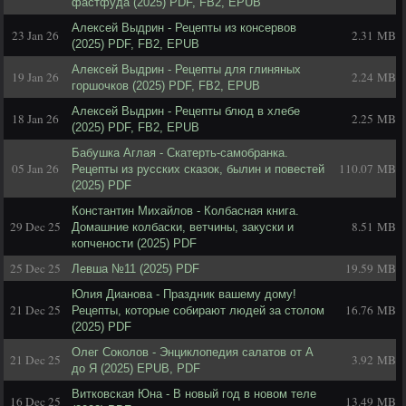
фастфуда (2025) PDF, FB2, EPUB
Алексей Выдрин - Рецепты из консервов
23 Jan 26
2.31 MB
(2025) PDF, FB2, EPUB
Алексей Выдрин - Рецепты для глиняных
19 Jan 26
2.24 MB
горшочков (2025) PDF, FB2, EPUB
Алексей Выдрин - Рецепты блюд в хлебе
18 Jan 26
2.25 MB
(2025) PDF, FB2, EPUB
Бабушка Аглая - Скатерть-самобранка.
05 Jan 26
110.07 MB
Рецепты из русских сказок, былин и повестей
(2025) PDF
Константин Михайлов - Колбасная книга.
29 Dec 25
8.51 MB
Домашние колбаски, ветчины, закуски и
копчености (2025) PDF
25 Dec 25
19.59 MB
Левша №11 (2025) PDF
Юлия Дианова - Праздник вашему дому!
21 Dec 25
16.76 MB
Рецепты, которые собирают людей за столом
(2025) PDF
Олег Соколов - Энциклопедия салатов от А
21 Dec 25
3.92 MB
до Я (2025) EPUB, PDF
Витковская Юна - В новый год в новом теле
16 Dec 25
13.49 MB