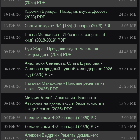
(2025) PDF
Каролин Буржуа - Праздник вкуса. Десерты
16 Feb 26
24.59 MB
(2025) PDF
13 Feb 26
18.03 MB
Сваты на кухне №1 [135] (Январь) (2026) PDF
Елена Молоховец - Избранные рецепты [8
12 Feb 26
38.89 MB
книг] (2018-2019) PDF
Луи Жиро - Праздник вкуса. Блюда на
09 Feb 26
44.48 MB
каждый день (2025) PDF
Анастасия Семенова, Ольга Шувалова -
08 Feb 26
55.81 MB
Садово-огородный лунный календарь на 2026
год (2025) PDF
Наталья Макаркина - Простые рецепты из
06 Feb 26
21.26 MB
тыквы (2025) PDF
Михаил Белей, Анастасия Луковенко -
06 Feb 26
15.70 MB
Автоклав на кухне: вкус и безопасность в
каждой банке (2025) PDF
05 Feb 26
17.00 MB
Делаем сами №02 (январь) (2026) PDF
05 Feb 26
18.70 MB
Делаем сами №01 (январь) (2026) PDF
Алексей Выдрин - Рецепты домашнего
03 Feb 26
2.06 MB