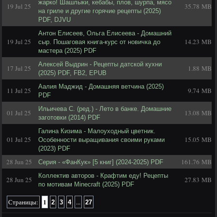
жарко! Шашлыки, кебабы, плов, шурпа, мясо
19 Jul 25
35.78 MB
на гриле и другие горячие рецепты (2025)
PDF, DJVU
Антон Елисеев, Ольга Елисеева - Домашний
19 Jul 25
14.23 MB
сыр. Пошаговая книга-курс от новичка до
мастера (2025) PDF
Алексей Выдрин - Рецепты датской кухни
17 Jul 25
1.88 MB
(2025) PDF, FB2, EPUB
Аалия Маджид - Домашняя ветчина (2025)
11 Jul 25
9.74 MB
PDF
Ильичева С. (ред.) - Лето в банке. Домашние
01 Jul 25
13.08 MB
заготовки (2014) PDF
Галина Кизима - Малоуходный цветник.
01 Jul 25
15.05 MB
Особенности выращивания своими руками
(2023) PDF
28 Jun 25
161.76 MB
Серия - «ФанКук» [5 книг] (2024-2025) PDF
Коллектив авторов - Крафтим еду! Рецепты
28 Jun 25
27.83 MB
по мотивам Minecraft (2025) PDF
1
Страницы:
...
2
3
4
27