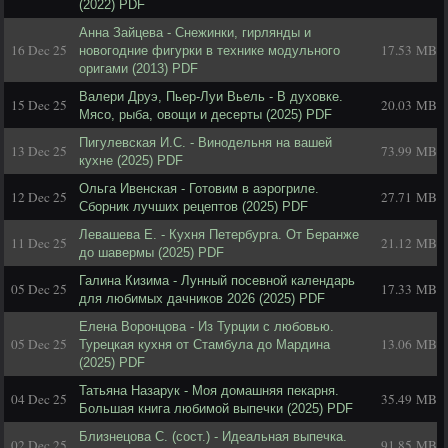
(2022) PDF
Анна Зайцева - Снежинки, гирлянды и
16 Dec 25
17.53 MB
новогодние фигурки в технике модульного
оригами (2013) PDF
Валери Друэ, Пьер-Луи Вьель - В духовке.
15 Dec 25
20.03 MB
Мясо, рыба, овощи и десерты (2025) PDF
Пигулевская И.С. - Винодельня на вашей
13 Dec 25
73.99 MB
кухне (2025) PDF
Ольга Ивенская - Готовим в аэрогриле.
12 Dec 25
27.71 MB
Сборник лучших рецептов (2025) PDF
Левашева Е. - Кухня Петербурга. От Беранже
11 Dec 25
21.12 MB
до шавермы (2025) PDF
Галина Кизима - Лунный посевной календарь
05 Dec 25
17.33 MB
для любимых дачников 2026 (2025) PDF
Елена Воронцова - Из Турции с любовью.
05 Dec 25
13.06 MB
Турецкая кухня от Стамбула до Мардина
(2025) PDF
Татьяна Назарук - Моя домашняя пекарня.
04 Dec 25
35.49 MB
Большая книга любимой выпечки (2025) PDF
Близнецова С. (сост.) - Идеальная выпечка.
02 Dec 25
91.85 MB