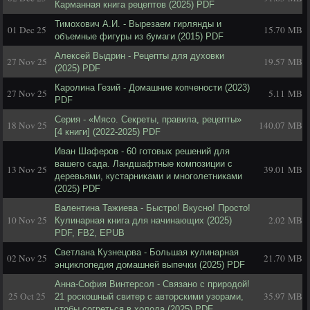
Карманная книга рецептов (2025) PDF
Тимохович А.И. - Вырезаем гирлянды и
01 Dec 25
15.70 MB
объемные фигуры из бумаги (2015) PDF
Алексей Выдрин - Рецепты для духовки
27 Nov 25
19.57 MB
(2025) PDF
Каролина Гезий - Домашние копчености (2023)
27 Nov 25
5.11 MB
PDF
Серия - «Мясо. Секреты, правила, рецепты»
18 Nov 25
140.07 MB
[4 книги] (2022-2025) PDF
Иван Шаферов - 60 готовых решений для
вашего сада. Ландшафтные композиции с
13 Nov 25
39.01 MB
деревьями, кустарниками и многолетниками
(2025) PDF
Валентина Тажиева - Быстро! Вкусно! Просто!
10 Nov 25
2.02 MB
Кулинарная книга для начинающих (2025)
PDF, FB2, EPUB
Светлана Кузнецова - Большая кулинарная
02 Nov 25
21.70 MB
энциклопедия домашней выпечки (2025) PDF
Анна-София Винтерсол - Связано с природой!
25 Oct 25
35.97 MB
21 роскошный свитер с авторскими узорами,
чтобы согреться в холода (2025) PDF