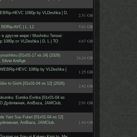
 WEBRip-HEVC 1080p by VLDeshka | D,
2.51 GB
5.61 GB
BDRip-AVC | L, L2
 в другом мире / Mushoku Tensei:
4.67 GB
ip 1080p от VLDeshka | D, L | ТО
oushitsu [01x01-17 из 24] (2026)
24.24 GB
 Silver AniAge
6) WEBRip-HEVC 1080p by VLDeshka |
1.25 GB
bo to Gishi [01x01-04 из 12] (2026)
2.82 GB
okuroku: Eureka Evrika [01x01-04 из
2.91 GB
ТО Дубляжная, AniBaza, JAMClub,
e Yani Suu Futari [01x01-04 из 12]
1.94 GB
Дубляжная, AniBaza, JAMClub,
Toumei na Yoru ni Kakeru Kimi to, Me