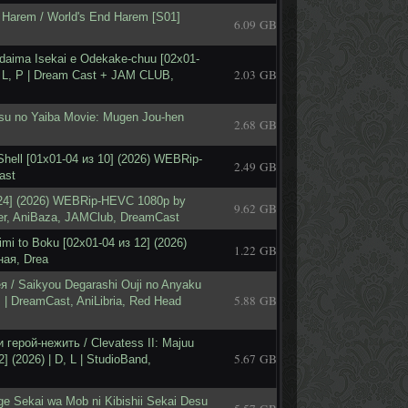
Harem / World's End Harem [S01]
6.09 GB
daima Isekai e Odekake-chuu [02x01-
2.03 GB
 L, P | Dream Cast + JAM CLUB,
u no Yaiba Movie: Mugen Jou-hen
2.68 GB
Shell [01x01-04 из 10] (2026) WEBRip-
2.49 GB
ast
 24] (2026) WEBRip-HEVC 1080p by
9.62 GB
er, AniBaza, JAMClub, DreamCast
i to Boku [02x01-04 из 12] (2026)
1.22 GB
ая, Drea
 / Saikyou Degarashi Ouji no Anyaku
5.88 GB
P | DreamCast, AniLibria, Red Head
герой-нежить / Clevatess II: Majuu
5.67 GB
 (2026) | D, L | StudioBand,
 Sekai wa Mob ni Kibishii Sekai Desu