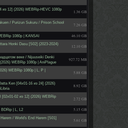
04 из 12] (2026) WEBRip-HEVC 1080p
1.36 GB
uen / Purizun Sukuru / Prison School
7.26 GB
46.10 GB
 WEBRip 1080p | KANSAI
ttara Honki Dasu [S02] (2023-2024)
12.10 GB
дцатом веке / Nijuuseiki Denki
927.72 MB
 (2026) WEBRip 1080p | AniPlague
026) WEBRip 1080p | L, P |
5.88 GB
atta Ken [04x01-16 из 24] (2026)
8.92 GB
Libria
I [02x01-02 из 12] (2026) WEBRip
2.72 GB
5.15 GB
BDRip | L, L2
Harem / World's End Harem [S01]
5.61 GB