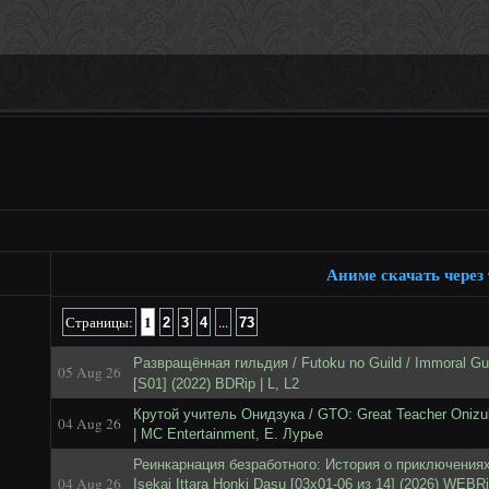
Аниме скачать через
1
Страницы:
...
2
3
4
73
Развращённая гильдия / Futoku no Guild / Immoral G
05 Aug 26
[S01] (2022) BDRip | L, L2
Крутой учитель Онидзука / GTO: Great Teacher Onizu
04 Aug 26
| MC Entertainment, Е. Лурье
Реинкарнация безработного: История о приключениях
04 Aug 26
Isekai Ittara Honki Dasu [03x01-06 из 14] (2026) WEB