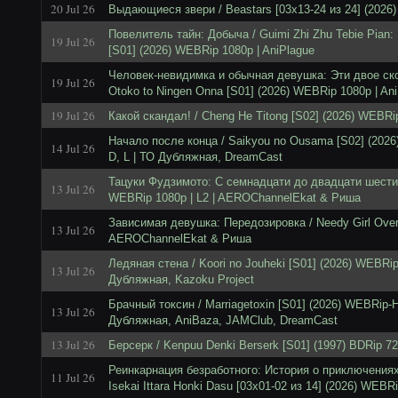
20 Jul 26
Выдающиеся звери / Beastars [03x13-24 из 24] (2026)
Повелитель тайн: Добыча / Guimi Zhi Zhu Tebie Pian: L
19 Jul 26
[S01] (2026) WEBRip 1080p | AniPlague
Человек-невидимка и обычная девушка: Эти двое ско
19 Jul 26
Otoko to Ningen Onna [S01] (2026) WEBRip 1080p | An
19 Jul 26
Какой скандал! / Cheng He Titong [S02] (2026) WEBRip
Начало после конца / Saikyou no Ousama [S02] (202
14 Jul 26
D, L | ТО Дубляжная, DreamCast
Тацуки Фудзимото: С семнадцати до двадцати шести / 
13 Jul 26
WEBRip 1080p | L2 | AEROChannelEkat & Риша
Зависимая девушка: Передозировка / Needy Girl Overd
13 Jul 26
AEROChannelEkat & Риша
Ледяная стена / Koori no Jouheki [S01] (2026) WEBRi
13 Jul 26
Дубляжная, Kazoku Project
Брачный токсин / Marriagetoxin [S01] (2026) WEBRip-
13 Jul 26
Дубляжная, AniBaza, JAMClub, DreamCast
13 Jul 26
Берсерк / Kenpuu Denki Berserk [S01] (1997) BDRip 72
Реинкарнация безработного: История о приключениях
11 Jul 26
Isekai Ittara Honki Dasu [03x01-02 из 14] (2026) WEBR