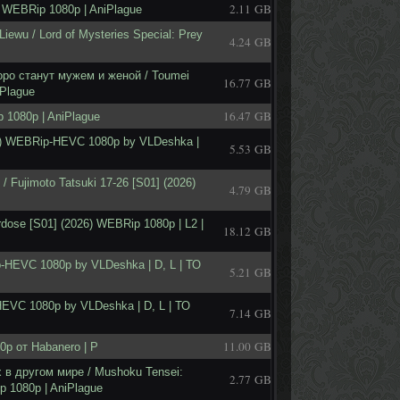
2.11 GB
 WEBRip 1080p | AniPlague
iewu / Lord of Mysteries Special: Prey
4.24 GB
ро станут мужем и женой / Toumei
16.77 GB
iPlague
16.47 GB
 1080p | AniPlague
6) WEBRip-HEVC 1080p by VLDeshka |
5.53 GB
Fujimoto Tatsuki 17-26 [S01] (2026)
4.79 GB
ose [S01] (2026) WEBRip 1080p | L2 |
18.12 GB
p-HEVC 1080p by VLDeshka | D, L | ТО
5.21 GB
HEVC 1080p by VLDeshka | D, L | ТО
7.14 GB
11.00 GB
0p от Habanero | P
 в другом мире / Mushoku Tensei:
2.77 GB
ip 1080p | AniPlague