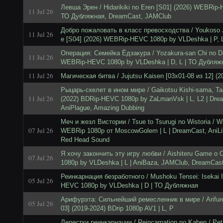
Левша Эрен / Hidarikiki no Eren [S01] (2026) WEBRip-
11 Jul 26
ТО Дубляжная, DreamCast, JAMClub
Добро пожаловать в класс превосходства / Youkoso Ji
11 Jul 26
e [S04] (2026) WEBRip-HEVC 1080p by VLDeshka | P, 
Операция: Семейка Ёдзакура / Yozakura-san Chi no Da
11 Jul 26
WEBRip-HEVC 1080p by VLDeshka | D, L | ТО Дубляж
11 Jul 26
Магическая битва / Jujutsu Kaisen [03x01-08 из 12] (
Рыцарь-скелет в ином мире / Gaikotsu Kishi-sama, Ta
11 Jul 26
(2022) BDRip-HEVC 1080p by ZaLmanVsk | L, L2 | Drea
AniPlague, Amazing Dubbing
Меч и жезл Вистории / Tsue to Tsurugi no Wistoria / W
07 Jul 26
WEBRip 1080p от MoscowGolem | L | DreamCast, AniLib
Red Head Sound
Я хочу закончить эту игру любви / Aishiteru Game o
07 Jul 26
1080p by VLDeshka | L | AniBaza, JAMClub, DreamCas
Реинкарнация безработного / Mushoku Tensei: Isekai I
05 Jul 26
HEVC 1080p by VLDeshka | D | ТО Дубляжная
Арифурэта: Сильнейший ремесленник в мире / Arifure
05 Jul 26
03] (2019-2024) BDrip 1080p AV1 | L, P
Лепестки реинкарнации / Reincarnation no Kaben / Peta