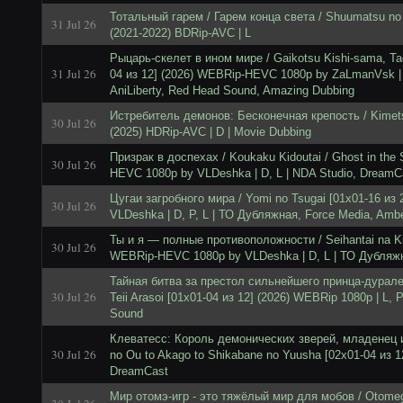
Тотальный гарем / Гарем конца света / Shuumatsu no 
31 Jul 26
(2021-2022) BDRip-AVC | L
Рыцарь-скелет в ином мире / Gaikotsu Kishi-sama, Ta
31 Jul 26
04 из 12] (2026) WEBRip-HEVC 1080p by ZaLmanVsk |
AniLiberty, Red Head Sound, Amazing Dubbing
Истребитель демонов: Бесконечная крепость / Kimets
30 Jul 26
(2025) HDRip-AVC | D | Movie Dubbing
Призрак в доспехах / Koukaku Kidoutai / Ghost in the 
30 Jul 26
HEVC 1080p by VLDeshka | D, L | NDA Studio, DreamC
Цугаи загробного мира / Yomi no Tsugai [01x01-16 из
30 Jul 26
VLDeshka | D, P, L | ТО Дубляжная, Force Media, Amb
Ты и я — полные противоположности / Seihantai na Kim
30 Jul 26
WEBRip-HEVC 1080p by VLDeshka | D, L | ТО Дубляжн
Тайная битва за престол сильнейшего принца-дуралея
30 Jul 26
Teii Arasoi [01x01-04 из 12] (2026) WEBRip 1080p | L, 
Sound
Клеватесс: Король демонических зверей, младенец и 
30 Jul 26
no Ou to Akago to Shikabane no Yuusha [02x01-04 из 12]
DreamCast
Мир отомэ-игр - это тяжёлый мир для мобов / Otomege