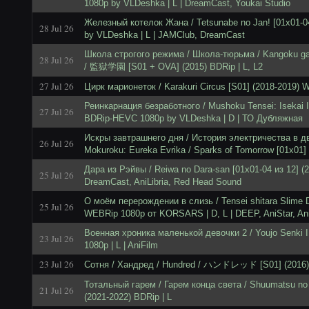
1080p by VLDeshka | L | DreamCast, Youkai Studio
Железный котелок Жана / Tetsunabe no Jan! [01x01-
28 Jul 26
by VLDeshka | L | JAMClub, DreamCast
Школа строгого режима / Школа-тюрьма / Kangoku gak
28 Jul 26
/ 監獄学園 [S01 + OVA] (2015) BDRip | L, L2
27 Jul 26
Цирк марионеток / Karakuri Circus [S01] (2018-2019)
Реинкарнация безработного / Mushoku Tensei: Isekai I
27 Jul 26
BDRip-HEVC 1080p by VLDeshka | D | ТО Дубляжная
Искры завтрашнего дня / История электричества в два
26 Jul 26
Mokuroku: Eureka Evrika / Sparks of Tomorrow [01x01]
Дара из Рэйвы / Reiwa no Dara-san [01x01-04 из 12] (2
25 Jul 26
DreamCast, AniLibria, Red Head Sound
О моём перерождении в слизь / Tensei shitara Slime D
25 Jul 26
WEBRip 1080p от KORSARS | D, L | DEEP, AniStar, Ani
Военная хроника маленькой девочки 2 / Youjo Senki I
23 Jul 26
1080p | L | AniFilm
23 Jul 26
Сотня / Хандред / Hundred / ハンドレッド [S01] (2016) 
Тотальный гарем / Гарем конца света / Shuumatsu no 
21 Jul 26
(2021-2022) BDRip | L