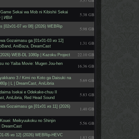
5.57 GB
Game Sekai wa Mob ni Kibishii Sekai
5.38 GB
 | ИВИ
ns [02x01-07 из 08] (2026) WEBRip
5.98 GB
ewa Gozaimasu ga [01x01-03 из 12]
1.31 GB
ioBand, AniBaza, DreamCast
22.10 GB
 (2026) WEB-DL 1080p | Kazoku Project
u no Yaiba Movie: Mugen Jou-hen
16.36 GB
akkano 3 / Kimi no Koto ga Daisuki na
5.69 GB
0p | L | DreamCast, AniLibria
daima Isekai e Odekake-chuu II
5.83 GB
st, AniLibria, Red Head Sound
ewa Gozaimasu ga [01x01 из 11] (2026)
1.40 GB
Kouei: Meikyuukoku no Shinjin
5.56 GB
 | DreamCast
01-05 из 12] (2026) WEBRip-HEVC
1.83 GB