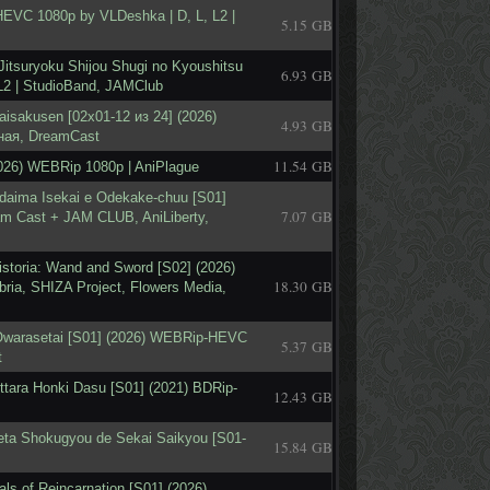
HEVC 1080p by VLDeshka | D, L, L2 |
5.15 GB
tsuryoku Shijou Shugi no Kyoushitsu
6.93 GB
L2 | StudioBand, JAMClub
isakusen [02x01-12 из 24] (2026)
4.93 GB
ная, DreamCast
11.54 GB
2026) WEBRip 1080p | AniPlague
daima Isekai e Odekake-chuu [S01]
7.07 GB
m Cast + JAM CLUB, AniLiberty,
istoria: Wand and Sword [S02] (2026)
18.30 GB
ria, SHIZA Project, Flowers Media,
 Owarasetai [S01] (2026) WEBRip-HEVC
5.37 GB
t
ttara Honki Dasu [S01] (2021) BDRip-
12.43 GB
ta Shokugyou de Sekai Saikyou [S01-
15.84 GB
ls of Reincarnation [S01] (2026)