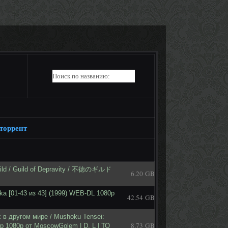
 торрент
uild / Guild of Depravity / 不徳のギルド
6.20 GB
ka [01-43 из 43] (1999) WEB-DL 1080p
42.54 GB
 в другом мире / Mushoku Tensei:
8.73 GB
Rip 1080p от MoscowGolem | D, L | ТО