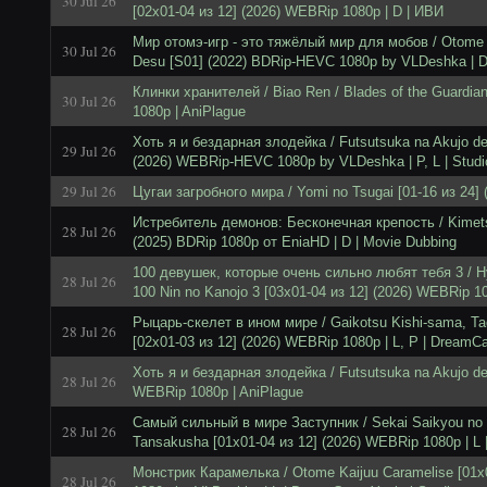
30 Jul 26
[02x01-04 из 12] (2026) WEBRip 1080p | D | ИВИ
Мир отомэ-игр - это тяжёлый мир для мобов / Otome 
30 Jul 26
Desu [S01] (2022) BDRip-HEVC 1080p by VLDeshka | D
Клинки хранителей / Biao Ren / Blades of the Guardia
30 Jul 26
1080p | AniPlague
Хоть я и бездарная злодейка / Futsutsuka na Akujo d
29 Jul 26
(2026) WEBRip-HEVC 1080p by VLDeshka | P, L | Stud
29 Jul 26
Цугаи загробного мира / Yomi no Tsugai [01-16 из 24]
Истребитель демонов: Бесконечная крепость / Kimets
28 Jul 26
(2025) BDRip 1080p от EniaHD | D | Movie Dubbing
100 девушек, которые очень сильно любят тебя 3 / Hy
28 Jul 26
100 Nin no Kanojo 3 [03x01-04 из 12] (2026) WEBRip 108
Рыцарь-скелет в ином мире / Gaikotsu Kishi-sama, Ta
28 Jul 26
[02x01-03 из 12] (2026) WEBRip 1080p | L, P | DreamCa
Хоть я и бездарная злодейка / Futsutsuka na Akujo d
28 Jul 26
WEBRip 1080p | AniPlague
Самый сильный в мире Заступник / Sekai Saikyou no 
28 Jul 26
Tansakusha [01x01-04 из 12] (2026) WEBRip 1080p | L
Монстрик Карамелька / Otome Kaijuu Caramelise [01x
28 Jul 26