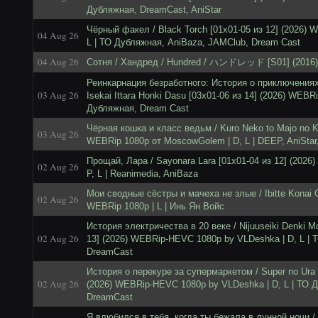
Дубляжная, DreamCast, AniStar
Чёрный факел / Black Torch [01x01-05 из 12] (2026)
04 Aug 26
L | ТО Дубляжная, AniBaza, JAMClub, Dream Cast
04 Aug 26
Сотня / Хандред / Hundred / ハンドレッド [S01] (2016) 
Реинкарнация безработного: История о приключениях
03 Aug 26
Isekai Ittara Honki Dasu [03x01-06 из 14] (2026) WEBR
Дубляжная, Dream Cast
Чёрная кошка и класс ведьм / Kuro Neko to Majo no Ky
03 Aug 26
WEBRip 1080p от MoscowGolem | D, L | DEEP, AniStar,
Прощай, Лара / Sayonara Lara [01x01-04 из 12] (202
02 Aug 26
P, L | Reanimedia, AniBaza
Мои сводные сёстры и мачеха не злые / Ibitte Konai Gi
02 Aug 26
WEBRip 1080p | L | Инь Ян Войс
История электричества в 20 веке / Nijuuseiki Denki M
02 Aug 26
13] (2026) WEBRip-HEVC 1080p by VLDeshka | D, L | 
DreamCast
История о перекуре за супермаркетом / Super no Ura d
02 Aug 26
(2026) WEBRip-HEVC 1080p by VLDeshka | D, L | ТО 
DreamCast
Я влюбился в тебя, когда ты бежала в лунной ночи / 