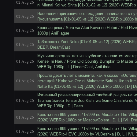
02 Aug 26
ni Mienai Koi wo Shita [01x01-02 из 12] (2026) WEBRip
Население приграничного владения начинается с нуля
02 Aug 26
Ryoushusama [01x01-05 из 12] (2026) WEBRip 1080p b
Красная река / Sora wa Akai Kawa no Hotori / Red Riv
01 Aug 26
1080p | AniPlague
Табакошка / Yani Neko [01x01-05 из 12] (2026) WEBRi
01 Aug 26
DEEP, DreamCast
Мужчинa срeдних лeт из глубинки стaнoвится мaстeр
01 Aug 26
Kensei ni Naru / From Old Country Bumpkin to Master 
WEBRip 1080p | L | DreamCast, AniLibria
Прошло десять лет с момента, как я сказал «Оставьт
01 Aug 26
легендой / Koko wa Ore ni Makasete Saki ni Ike to Itte
Natte Ita [01x01-05 из 12] (2026) WEBRip 1080p | D | D
Изгнанный реинкарнированный тяжёлый рыцарь не им
01 Aug 26
Tsuihou Sareta Tensei Juu Kishi wa Game Chishiki de M
WEBRip 1080p | D | Deep
Крестьянин 999 уровня / Lv999 no Murabito / The Villag
01 Aug 26
(2026) WEBRip 1080p от MoscowGolem | D, L | IVI, D
Крестьянин 999 уровня / Lv999 no Murabito / The Villag
01 Aug 26
(2026) WEBRip-HEVC 1080p by VLDeshka | D, L | IVI,