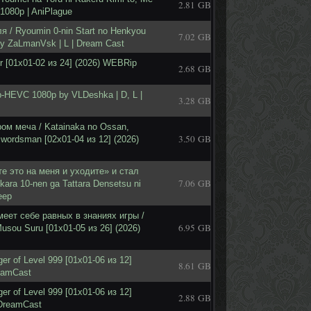
2.81 GB
 1080p | AniPlague
 / Ryoumin 0-nin Start no Henkyou
7.02 GB
y ZaLmanVsk | L | Dream Cast
er [01x01-02 из 24] (2026) WEBRip
2.68 GB
p-HEVC 1080p by VLDeshka | D, L |
3.28 GB
oм мeчa / Katainaka no Ossan,
3.50 GB
Swordsman [02x01-04 из 12] (2026)
е это на меня и уходите» и стал
7.06 GB
 kara 10-nen ga Tattara Densetsu ni
eep
еет себе равных в знаниях игры /
6.95 GB
usou Suru [01x01-05 из 26] (2026)
er of Level 999 [01x01-06 из 12]
8.61 GB
reamCast
er of Level 999 [01x01-06 из 12]
2.88 GB
 DreamCast