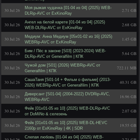
Моя рыжая чудачка [01-04 из 04] (2025) WEB-
30 Jul 26
2.71 GB
DLRip-AVC от ExKinoRay
Ангел на белой карете [01-04 из 04] (2025)
30 Jul 26
2.68 GB
WEB-DLRip-AVC от ExKinoRay
Медиум: Анна Медиум [05x01-02 из 16] (2025)
30 Jul 26
1.45 GB
WEBRip-AVC от ExKinoRay
Бим / Пёс в законе [S03] (2023-2024) WEB-
30 Jul 26
5.64 GB
DLRip-AVC от Generalfilm | КПК
Чужой дом [S01] (2026) WEBRip-AVC от
30 Jul 26
722.11 MB
Generalfilm | КПК
СашаТаня [S01-14 + Фильм о фильме] (2013-
30 Jul 26
40.31 GB
2026) WEBRip-AVC от Generalfilm | КПК
Диверсант [S01-04] (2004-2022) DVDRip-AVC,
30 Jul 26
16.96 GB
WEBRip-AVC
Фейк [01x01-05 из 10] (2025) WEB-DLRip-AVC
30 Jul 26
2.07 GB
от DoMiNo & селезень
Фейк [01х01-05 из 10] (2025) WEB-DL-HEVC
30 Jul 26
19.55 GB
2160p от ExKinoRay | 4K | SDR
Слепая любовь [01-04 из 04] (2025) WEB-
30 Jul 26
2.71 GB