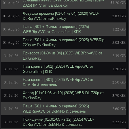
Условный мент / Охта [06х01-97 из 100] (2024-
01 Aug 26
53.20 GB
2026) IPTV от ivandubskoj
Ловушка времени [01-04 из 04] (2020) WEB-
01 Aug 26
2.83 GB
DLRip-AVC от ExKinoRay
Паша [S01 + Фильм о сериале] (2025)
01 Aug 26
1.22 GB
WEBRip-AVC от Generalfilm | КПК
Паша [S01 + Фильм о сериале] (2025) WEBRip
01 Aug 26
5.02 GB
720p от ExKinoRay
Приворот [01-04 из 04] (2025) WEBRip-AVC от
31 Jul 26
2.39 GB
ExKinoRay
Нам кранты [S01] (2026) WEBRip-AVC от
31 Jul 26
1.20 GB
Generalfilm | КПК
Нам кранты [S01] (2026) WEBRip-AVC от
31 Jul 26
2.50 GB
DoMiNo & селезень
Холод [01х01-03 из 10] (2026) WEB-DL 720p от
31 Jul 26
3.70 GB
ExKinoRay
Паша [S01 + Фильм о сериале] (2026)
31 Jul 26
2.60 GB
WEBRip-AVC от DoMiNo & селезень
Похищение [01x01-05 из 12] (2025) WEB-
31 Jul 26
2.22 GB
DLRip-AVC от DoMiNo & селезень