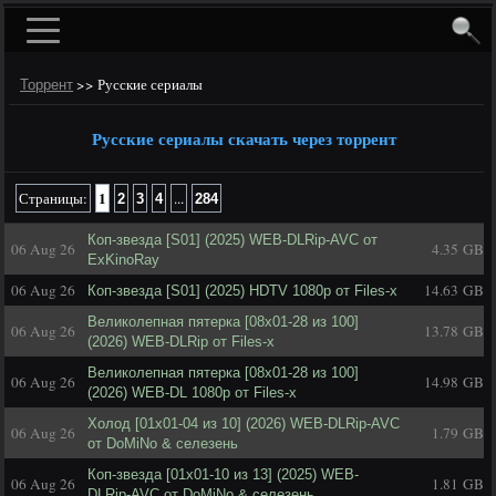
>>
Русские сериалы
Торрент
Русские сериалы скачать через торрент
1
Страницы:
...
2
3
4
284
Коп-звезда [S01] (2025) WEB-DLRip-AVC от
06 Aug 26
4.35 GB
ExKinoRay
06 Aug 26
14.63 GB
Коп-звезда [S01] (2025) HDTV 1080р от Files-x
Великолепная пятерка [08x01-28 из 100]
06 Aug 26
13.78 GB
(2026) WEB-DLRip от Files-x
Великолепная пятерка [08x01-28 из 100]
06 Aug 26
14.98 GB
(2026) WEB-DL 1080p от Files-x
Холод [01х01-04 из 10] (2026) WEB-DLRip-AVC
06 Aug 26
1.79 GB
от DoMiNo & селезень
Коп-звезда [01x01-10 из 13] (2025) WEB-
06 Aug 26
1.81 GB
DLRip-AVC от DoMiNo & селезень