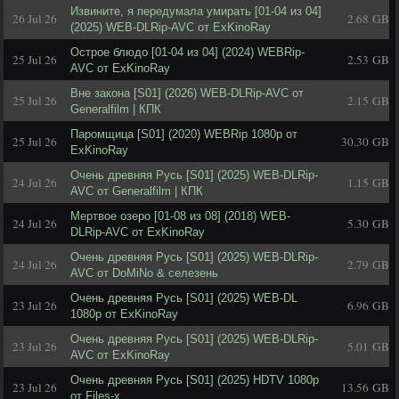
Извините, я передумала умирать [01-04 из 04]
26 Jul 26
2.68 GB
(2025) WEB-DLRip-AVC от ExKinoRay
Острое блюдо [01-04 из 04] (2024) WEBRip-
25 Jul 26
2.53 GB
AVC от ExKinoRay
Вне закона [S01] (2026) WEB-DLRip-AVC от
25 Jul 26
2.15 GB
Generalfilm | КПК
Паромщица [S01] (2020) WEBRip 1080p от
25 Jul 26
30.30 GB
ExKinoRay
Очень древняя Русь [S01] (2025) WEB-DLRip-
24 Jul 26
1.15 GB
AVC от Generalfilm | КПК
Мертвое озеро [01-08 из 08] (2018) WEB-
24 Jul 26
5.30 GB
DLRip-AVC от ExKinoRay
Очень древняя Русь [S01] (2025) WEB-DLRip-
24 Jul 26
2.79 GB
AVC от DoMiNo & селезень
Очень древняя Русь [S01] (2025) WEB-DL
23 Jul 26
6.96 GB
1080p от ExKinoRay
Очень древняя Русь [S01] (2025) WEB-DLRip-
23 Jul 26
5.01 GB
AVC от ExKinoRay
Очень древняя Русь [S01] (2025) HDTV 1080р
23 Jul 26
13.56 GB
от Files-x