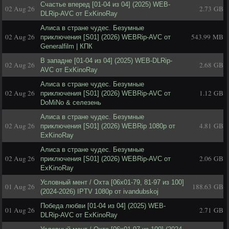
Счастье вперед [01-04 из 04] (2025) WEB-
02 Aug 26
2.73 GB
DLRip-AVC от ExKinoRay
Алиса в стране чудес. Безумные
02 Aug 26
543.99 MB
приключения [S01] (2026) WEBRip-AVC от
Generalfilm | КПК
В западне [01-04 из 04] (2025) WEB-DLRip-
02 Aug 26
2.68 GB
AVC от ExKinoRay
Алиса в стране чудес. Безумные
02 Aug 26
1.12 GB
приключения [S01] (2026) WEBRip-AVC от
DoMiNo & селезень
Алиса в стране чудес. Безумные
02 Aug 26
4.81 GB
приключения [S01] (2026) WEBRip 1080p от
ExKinoRay
Алиса в стране чудес. Безумные
02 Aug 26
2.06 GB
приключения [S01] (2026) WEBRip-AVC от
ExKinoRay
Условный мент / Охта [06х01-79, 81-97 из 100]
01 Aug 26
188.63 GB
(2024-2026) IPTV 1080p от ivandubskoj
Победа любви [01-04 из 04] (2025) WEB-
01 Aug 26
2.71 GB
DLRip-AVC от ExKinoRay