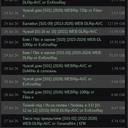
DLRip-AVC от ExKinoRay
Чужой дом [S01] (2026) WEBRip 720p от Files-
29 Jul 26
2.63 GB
x
29 Jul 26
127.09 GB
Балабол [S01-09] (2013-2026) WEB-DLRip-AVC
29 Jul 26
11.50 GB
Чужой [01-16 из 16] (2021) WEB-DLRip-AVC
Бим / Пёс в законе [S03] (2023-2024) WEB-DL
29 Jul 26
35.52 GB
1080p от ExKinoRay
Бим / Пёс в законе [S01-03] (2020-2024) WEB-
29 Jul 26
52.03 GB
DLRip от ExKinoRay
Чужой дом [S01] (2026) WEBRip-AVC от
28 Jul 26
1.58 GB
DoMiNo & селезень
Чужой дом [S01] (2026) WEBRip-AVC от
28 Jul 26
2.64 GB
ExKinoRay
Чужой дом [S01] (2026) WEBRip 1080p от
28 Jul 26
6.86 GB
Files-x
Тонкий лёд / Из-за любви / Любовь в 3-D [01-
27 Jul 26
8.47 GB
12 из 12] (2015) WEB-DLRip-AVC от ExKinoRay
Такси под прикрытием [S01-02] (2022-2026)
27 Jul 26
5.34 GB
WEB-DLRip-AVC от Generalfilm | КПК