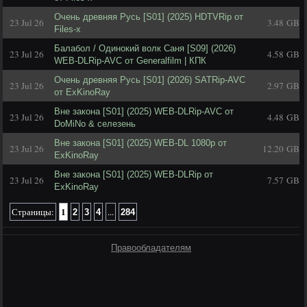
Очень древняя Русь [S01] (2025) HDTVRip от
23 Jul 26
3.48 GB
Files-x
Балабол / Одинокий волк Саня [S09] (2026)
23 Jul 26
4.58 GB
WEB-DLRip-AVC от Generalfilm | КПК
Очень древняя Русь [S01] (2026) SATRip-AVC
23 Jul 26
2.97 GB
от ExKinoRay
Вне закона [S01] (2025) WEB-DLRip-AVC от
23 Jul 26
4.48 GB
DoMiNo & селезень
Вне закона [S01] (2025) WEB-DL 1080p от
23 Jul 26
12.20 GB
ExKinoRay
Вне закона [S01] (2025) WEB-DLRip от
23 Jul 26
7.57 GB
ExKinoRay
1
Страницы:
...
2
3
4
284
Правообладателям