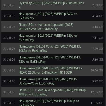
Чужой дом [S01] (2026) WEBRip 720p от Files-
31 Jul 26
2.63 GB
x
Нам кранты [S01] (2026) WEBRip-AVC от
31 Jul 26
4.64 GB
ExKinoRay
Паша [S01 + Фильм о сериале] (2025)
31 Jul 26
4.18 GB
WEBRip-AVC от ExKinoRay
Нам кранты [S01] (2026) WEBRip 720p от
31 Jul 26
7.11 GB
ExKinoRay
Похищение [01х01-05 из 12] (2025) WEB-DL
31 Jul 26
7.99 GB
1080p от ExKinoRay
Похищение [01х01-05 из 12] (2025) WEB-DL
31 Jul 26
5.10 GB
720p от ExKinoRay
Похищение [01х01-05 из 12] (2025) WEB-DL-
31 Jul 26
20.56 GB
HEVC 2160p от ExKinoRay | 4K | SDR
Похищение [01x01-05 из 12] (2025) WEB-
31 Jul 26
3.77 GB
DLRip-AVC от ExKinoRay
Паша [S01 + Фильм о сериале] (2026) WEBRip
31 Jul 26
12.65 GB
1080p от ExKinoRay
Нам кранты [S01] (2026) WEBRip 1080p от
31 Jul 26
11.05 GB
ExKinoRay