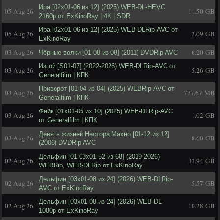
Ира [02х01-06 из 12] (2025) WEB-DL-HEVC
05 Aug 26
11.50 GB
2160p от ExKinoRay | 4K | SDR
Ира [02x01-06 из 12] (2025) WEB-DLRip-AVC от
05 Aug 26
2.09 GB
ExKinoRay
03 Aug 26
6.20 GB
Чёрные волки [01-08 из 08] (2011) DVDRip-AVC
Изгой [S01-07] (2022-2026) WEB-DLRip-AVC от
03 Aug 26
5.26 GB
Generalfilm | КПК
Приворот [01-04 из 04] (2025) WEBRip-AVC от
03 Aug 26
777.67 MB
Generalfilm | КПК
Фейк [01x01-05 из 10] (2025) WEB-DLRip-AVC
03 Aug 26
1.02 GB
от Generalfilm | КПК
Девять жизней Нестора Махно [01-12 из 12]
03 Aug 26
8.60 GB
(2006) DVDRip-AVC
Дельфин [01-03x01-52 из 68] (2019-2026)
02 Aug 26
33.94 GB
WEBRip, WEB-DLRip от ExKinoRay
Дельфин [03x01-08 из 24] (2026) WEB-DLRip-
02 Aug 26
5.57 GB
AVC от ExKinoRay
Дельфин [03x01-08 из 24] (2026) WEB-DL
02 Aug 26
10.28 GB
1080p от ExKinoRay