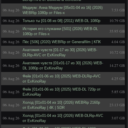
Медиум: Анна Медиум [05x01-04 из 16] (2026)
06 Aug 26
7.53 GB
WEBRip 1080p от Files-x
06 Aug 26
10.79 GB
Только ты [01-08 из 08] (2011) WEB-DL 1080p
История его служанки [S01] (2026) WEB-DL
06 Aug 26
35.95 GB
1080p от Files-x
06 Aug 26
4.04 GB
Пёс [S06] (2020) WEBRip от Generalfilm | КПК
Анатомия чувств [01-17 из 30] (2026) WEB-
06 Aug 26
10.72 GB
DLRip-AVC от ExKinoRay
Анатомия чувств [01x01-17 из 30] (2026) WEB-
06 Aug 26
14.27 GB
DL 1080p от ExKinoRay
Фейк [01x01-06 из 10] (2025) WEB-DLRip-AVC
06 Aug 26
4.25 GB
от ExKinoRay
Фейк [01х01-06 из 10] (2025) WEB-DL 720p от
06 Aug 26
5.85 GB
ExKinoRay
Холод [01х01-04 из 10] (2026) WEBRip 2160p
06 Aug 26
23.13 GB
от ExKinoRay | 4K | SDR
Холод [01x01-04 из 10] (2026) WEB-DLRip-AVC
06 Aug 26
3.07 GB
от ExKinoRay