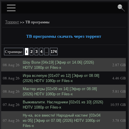
>>
ТВ программы
Торрент
ТВ программы скачать через торрент
1
Страницы:
...
2
3
4
174
Шоу Воли [04x19] [Эфир от 14.06] (2026)
08 Aug 26
2.87 GB
HDTV 1080р от Files-x
Игра вслепую [01x07 из 12] [Эфир от 08.08]
08 Aug 26
4.46 GB
(2026) HDTV 1080р от Files-x
Мастер игры [02x09 из 14] [Эфир от 08.08]
08 Aug 26
5.81 GB
(2026) HDTV 1080р от Files-x
Выживалити. Наследники [02x01 из 10] (2026)
07 Aug 26
10.55 GB
HDTV 1080р от Files-x
Ну-ка, все вместе! Народный кастинг [03x04
07 Aug 26
3.78 GB
из 05] [Эфир от 07.08] (2026) HDTV 1080р от
Files-x