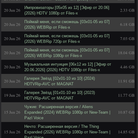
Импровизаторы [05x05 из 12] [Эфир от 20.06]
20 Jun 26
2.33 GB
(2026) HDTV 1080р от Files-x
Поймай меня, если сможешь [03x01-05 из 07]
20 Jun 26
6.18 GB
(2026) WEBRip от Files-x
Поймай меня, если сможешь [03x01-05 из 07]
20 Jun 26
7.03 GB
(2026) WEBRip 720p от Files-x
Поймай меня, если сможешь [03x01-05 из 07]
20 Jun 26
18.04 GB
(2026) WEBRip 1080p от Files-x
Музыкальная интуиция [06x12 из 12] [Эфир от
20 Jun 26
4.46 GB
20.06.2026] (2026) HDTV 1080р от Files-x
Галерея Звёзд [02x01-10 из 10] (2024)
20 Jun 26
11.91 GB
HDTVRip-AVC от MAGNAT
Галерея Звёзд [01x01-10 из 10] (2023)
19 Jun 26
11.77 GB
HDTVRip-AVC от MAGNAT
Чужие: Расширенная версия / Aliens
15 Jun 26
10.87 GB
Expanded (2024) WEBRip 1080p от New-Team |
Pazl Voice
Нечто: Расширенная версия / The Thing
15 Jun 26
14.85 GB
Expanded (2026) WEBRip 1080p от New-Team |
Pazl Voice