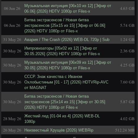
Музыкальная интуиция [06x10 из 12] [Эфир от
06 Jun 26
4.63 GB
06.06] (2026) HDTV 1080р от Files-x
Битва экстрасенсов / Новая битва
06 Jun 26
5.74 GB
экстрасенсов [25x15 из 15] [Эфир от 06.06]
(2026) HDTV 1080р от Files-x
31 May 26
1.24 GB
Авария / The Crash (2026) WEB-DL 720p | Sub
Импровизаторы [05x02 из 12] [Эфир от
30 May 26
2.36 GB
30.05.2026] (2026) HDTV 1080р от Files-x
Музыкальная интуиция [06x09 из 12] [Эфир от
30 May 26
4.25 GB
30.05] (2026) HDTV 1080р от Files-x
СССР. Знак качества с Иваном
30 May 26
7.60 GB
Охлобыстиным [01 - 17] (2026) HDTVRip-AVC
от MAGNAT
Битва экстрасенсов / Новая битва
30 May 26
5.87 GB
экстрасенсов [25x14 из 15] [Эфир от 30.05]
(2026) HDTV 1080р от Files-x
Жесткий лед [01-04 из 4] (2026) WEB-DL
28 May 26
4.02 GB
1080p
26 May 26
512.24 MB
Неизвестный Хрущёв (2026) WEBRip