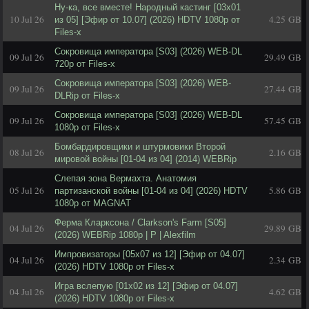
Ну-ка, все вместе! Народный кастинг [03x01
10 Jul 26
4.25 GB
из 05] [Эфир от 10.07] (2026) HDTV 1080р от
Files-x
Сокровища императора [S03] (2026) WEB-DL
09 Jul 26
29.49 GB
720p от Files-x
Сокровища императора [S03] (2026) WEB-
09 Jul 26
27.44 GB
DLRip от Files-x
Сокровища императора [S03] (2026) WEB-DL
09 Jul 26
57.45 GB
1080p от Files-x
Бомбардировщики и штурмовики Второй
08 Jul 26
2.16 GB
мировой войны [01-04 из 04] (2014) WEBRip
Слепая зона Вермахта. Анатомия
05 Jul 26
5.86 GB
партизанской войны [01-04 из 04] (2026) HDTV
1080p от MAGNAT
Ферма Кларксона / Clarkson's Farm [S05]
04 Jul 26
29.89 GB
(2026) WEBRip 1080p | P | Alexfilm
Импровизаторы [05x07 из 12] [Эфир от 04.07]
04 Jul 26
2.34 GB
(2026) HDTV 1080р от Files-x
Игра вслепую [01x02 из 12] [Эфир от 04.07]
04 Jul 26
4.62 GB
(2026) HDTV 1080р от Files-x