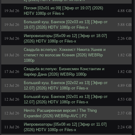
Погоня [02x01 из 09] [Эфир от 19.07] (2026)
19 Jul 26
4.88 GB
HDTV 1080р от Files-x
Большой куш. Бангкок [02x03 из 13] [Эфир от
19 Jul 26
5.88 GB
19.07] (2026) HDTV 1080р от Files-x
Импровизаторы [05x09 из 12] [Эфир от 18.07]
19 Jul 26
2.26 GB
(2026) HDTV 1080р от Files-x
Свадьба вслепую: Хоккеист Никита Ушнев и
18 Jul 26
1.82 GB
стилист по волосам Ксения (2026) WEBRip
1080p
Свадьба вслепую: Бизнесмен Константин и
17 Jul 26
1.82 GB
барбер Дана (2026) WEBRip 1080p
Большой куш. Бангкок [02x02 из 13] [Эфир от
12 Jul 26
4.89 GB
12.07] (2026) HDTV 1080р от Files-x
Большой куш. Бангкок [02x01 из 13] [Эфир от
12 Jul 26
4.53 GB
12.07] (2026) HDTV 1080р от Files-x
Нечто. Расширенная версия / The Thing
12 Jul 26
2.37 GB
Expanded (2026) WEBRip-AVC | P2
Импровизаторы [05x08 из 12] [Эфир от 11.07]
11 Jul 26
2.24 GB
(2026) HDTV 1080р от Files-x