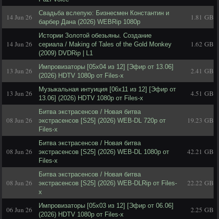
Свадьба вслепую: Бизнесмен Константин и
14 Jun 26
1.81 GB
барбер Дана (2026) WEBRip 1080p
Истории Золотой обезьяны. Создание
14 Jun 26
1.62 GB
сериала / Making of Tales of the Gold Monkey
(2009) DVDRip | L1
Импровизаторы [05x04 из 12] [Эфир от 13.06]
13 Jun 26
2.41 GB
(2026) HDTV 1080р от Files-x
Музыкальная интуиция [06x11 из 12] [Эфир от
13 Jun 26
4.51 GB
13.06] (2026) HDTV 1080р от Files-x
Битва экстрасенсов / Новая битва
08 Jun 26
19.23 GB
экстрасенсов [S25] (2026) WEB-DL 720p от
Files-x
Битва экстрасенсов / Новая битва
08 Jun 26
42.21 GB
экстрасенсов [S25] (2026) WEB-DL 1080p от
Files-x
Битва экстрасенсов / Новая битва
08 Jun 26
22.22 GB
экстрасенсов [S25] (2026) WEB-DLRip от Files-
x
Импровизаторы [05x03 из 12] [Эфир от 06.06]
06 Jun 26
2.25 GB
(2026) HDTV 1080р от Files-x