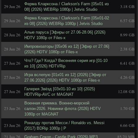
Ферма Кларксона / Clarkson's Farm [05х01 из
29 Jun 26
3.18 GB
08] (2026) WEBRip 1080p | Jetvis Studio
Ферма Кларксона / Clarkson's Farm [05х01-02
29 Jun 26
6.57 GB
из 08] (2026) WEBRip 1080p | Jetvis Studio
Алые паруса [Эфиры от 27.06-28.06] (2026)
28 Jun 26
8.99 GB
HDTV 1080p от Files-x
Импровизаторы [05x06 из 12] [Эфир от 27.06]
28 Jun 26
2.38 GB
(2026) HDTV 1080р от Files-x
Что? Где? Когда? Весенняя серия игр [01-10
27 Jun 26
6.41 GB
из 10] (2026) HDTVRip
Игра вслепую [01x01 из 12] (2026) [Эфир от
27 Jun 26
4.26 GB
27.06.2026] (2026) HDTV 1080р от Files-x
Галерея Звёзд [03x01-10 из 10] (2025)
27 Jun 26
12.08 GB
HDTVRip-AVC от MAGNAT
Военная приемка. Военно-морской
23 Jun 26
1.70 GB
салон-2026. Новинки флота (2026) HDTV
1080p от MAGNAT
Роналду против Месси / Ronaldo vs. Messi
23 Jun 26
6.66 GB
(2017) BDRip 1080p | P
21 Jun 26
85.70 MB
Graham Coxon - Castle Park (2026) MP3