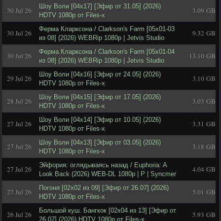
Шоу Воли [04x17] [Эфир от 31.05] (2026)
30 Jul 26
3.09 GB
HDTV 1080р от Files-x
Ферма Кларксона / Clarkson's Farm [05х01-03
30 Jul 26
9.32 GB
из 08] (2026) WEBRip 1080p | Jetvis Studio
Ферма Кларксона / Clarkson's Farm [05х01-04
30 Jul 26
13.10 GB
из 08] (2026) WEBRip 1080p | Jetvis Studio
Шоу Воли [04x16] [Эфир от 24.05] (2026)
29 Jul 26
3.10 GB
HDTV 1080р от Files-x
Шоу Воли [04x15] [Эфир от 17.05] (2026)
28 Jul 26
3.03 GB
HDTV 1080р от Files-x
Шоу Воли [04x14] [Эфир от 10.05] (2026)
27 Jul 26
3.31 GB
HDTV 1080р от Files-x
Шоу Воли [04x13] [Эфир от 03.05] (2026)
27 Jul 26
3.18 GB
HDTV 1080р от Files-x
Эйфория: оглядываясь назад / Euphoria: A
27 Jul 26
4.04 GB
Look Back (2026) WEB-DL 1080p | P | Syncmer
Погоня [02x02 из 09] [Эфир от 26.07] (2026)
27 Jul 26
5.01 GB
HDTV 1080р от Files-x
Большой куш. Бангкок [02x04 из 13] [Эфир от
26 Jul 26
5.93 GB
26.07] (2026) HDTV 1080р от Files-x