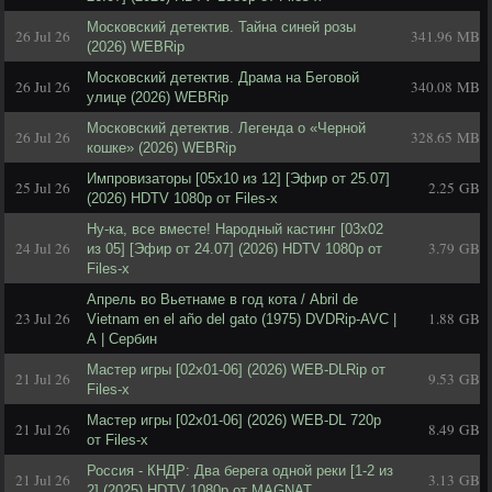
Московский детектив. Тайна синей розы
26 Jul 26
341.96 MB
(2026) WEBRip
Московский детектив. Драма на Беговой
26 Jul 26
340.08 MB
улице (2026) WEBRip
Московский детектив. Легенда о «Черной
26 Jul 26
328.65 MB
кошке» (2026) WEBRip
Импровизаторы [05x10 из 12] [Эфир от 25.07]
25 Jul 26
2.25 GB
(2026) HDTV 1080р от Files-x
Ну-ка, все вместе! Народный кастинг [03x02
24 Jul 26
3.79 GB
из 05] [Эфир от 24.07] (2026) HDTV 1080р от
Files-x
Апрель во Вьетнаме в год кота / Abril de
23 Jul 26
1.88 GB
Vietnam en el año del gato (1975) DVDRip-AVC |
А | Сербин
Мастер игры [02x01-06] (2026) WEB-DLRip от
21 Jul 26
9.53 GB
Files-x
Мастер игры [02x01-06] (2026) WEB-DL 720p
21 Jul 26
8.49 GB
от Files-x
Россия - КНДР: Два берега одной реки [1-2 из
21 Jul 26
3.13 GB
2] (2025) HDTV 1080p от MAGNAT