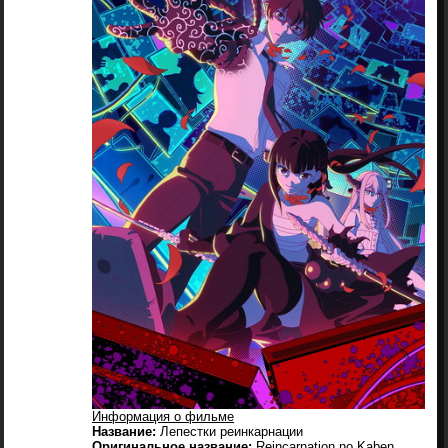
Информация о фильме
Название:
Лепестки реинкарнации
Оригинальное название:
Reincarnation no Kaben