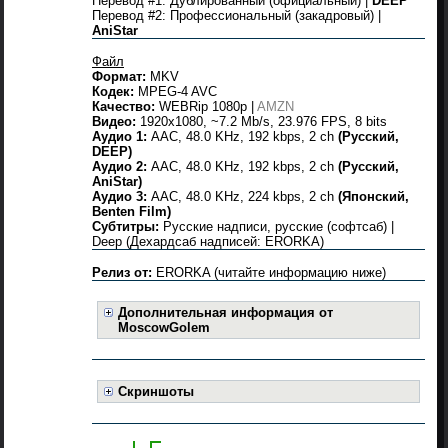
Перевод #1: Дублированный (официальный) |
DEEP
Перевод #2: Профессиональный (закадровый) |
AniStar
Файл
Формат:
MKV
Кодек:
MPEG-4 AVC
Качество:
WEBRip 1080p |
AMZN
Видео:
1920x1080, ~7.2 Mb/s, 23.976 FPS, 8 bits
Аудио 1:
AAC, 48.0 KHz, 192 kbps, 2 ch
(Русский,
DEEP)
Аудио 2:
AAC, 48.0 KHz, 192 kbps, 2 ch
(Русский,
AniStar)
Аудио 3:
AAC, 48.0 KHz, 224 kbps, 2 ch
(Японский,
Benten Film)
Субтитры:
Русские надписи, русские (софтсаб) |
Deep (Дехардсаб надписей: ERORKA)
Релиз от:
ERORKA (читайте информацию ниже)
Дополнительная информация от
MoscowGolem
Скриншоты