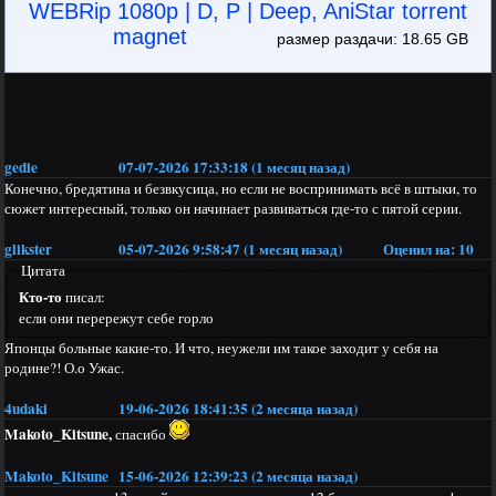
WEBRip 1080p | D, P | Deep, AniStar torrent
magnet
размер раздачи: 18.65 GB
gedie
07-07-2026 17:33:18 (1 месяц назад)
Конечно, бредятина и безвкусица, но если не воспринимать всё в штыки, то
сюжет интересный, только он начинает развиваться где-то с пятой серии.
glikster
05-07-2026 9:58:47 (1 месяц назад)
Оценил на:
10
Цитата
Кто-то
писал:
если они перережут себе горло
Японцы больные какие-то. И что, неужели им такое заходит у себя на
родине?! О.о Ужас.
4udaki
19-06-2026 18:41:35 (2 месяца назад)
Makoto_Kitsune,
спасибо
Makoto_Kitsune
15-06-2026 12:39:23 (2 месяца назад)