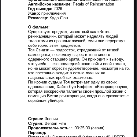
Английское название:
Petals of Reincarnation
Год выхода:
2026
Жанр:
приключения
Режиссер:
Кудо Сюн
О фильме:
Существует предмет, известный как «Ветвь
реинкарнации», который может наделять людей
талантами из прошлых жизней, если они перережут
себе горло этим предметом.
Тоя Сэндзи — подросток, страдающий от низкой
самооценки, поскольку вырос в тени своего
одаренного старшего брата. Он приходит к выводу,
что учеба — его последний шанс найти свой талант,
но не может обрести удовлетворение, несмотря на то,
что постоянно входит в сотню лучших на
национальных пробных экзаменах.
По иронии судьбы Тоя встречает одну из своих
одноклассниц, Хайто Луо Баффет, «Возвращенную»,
которая воскресила таланты своей прошлой жизни с
помощью Ветви реинкарнации, когда она сражается с
серийным убийцей.
Страна:
Япония
Студия:
Benten Film
Продолжительность:
~ 00:25:00 (серия)
Перевод: