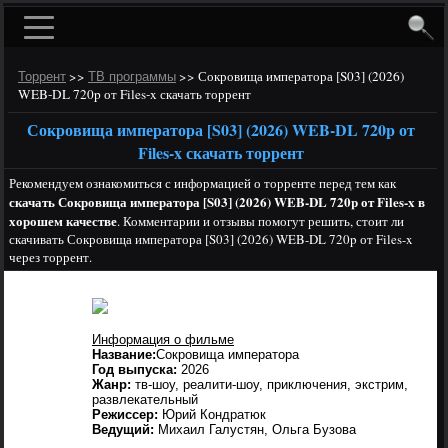
>>
>>
Сокровища императора [S03] (2026)
Торрент
ТВ программы
WEB-DL 720p от Files-x скачать торрент
Сокровища императора [S03] (2026) WEB-DL 720p от
Files-x скачать торрент
Рекомендуем ознакомиться с информацией о торренте перед тем как
скачать Сокровища императора [S03] (2026) WEB-DL 720p от Files-x в
хорошем качестве
. Комментарии и отзывы помогут решить, стоит ли
скачивать Сокровища императора [S03] (2026) WEB-DL 720p от Files-x
через торрент.
Информация о фильме
Название:
Сокровища императора
Год выпуска:
2026
Жанр:
тв-шоу, реалити-шоу, приключения, экстрим,
развлекательный
Режиссер:
Юрий Кондратюк
Ведущий:
Михаил Галустян, Ольга Бузова