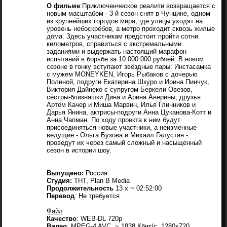
О фильме
:Приключенческое реалити возвращается с
новым масштабом - 3-й сезон снят в Чунцине, одном
из крупнейших городов мира, где улицы уходят на
уровень небоскрёбов, а метро проходит сквозь жилые
дома. Здесь участникам предстоит пройти сотни
километров, справиться с экстремальными
заданиями и выдержать настоящий марафон
испытаний в борьбе за 10 000 000 рублей. В новом
сезоне в гонку вступают звёздные пары: Инстасамка
с мужем MONEYKEN, Игорь Рыбаков с дочерью
Полиной, подруги Екатерина Шкуро и Ирина Пинчук,
Виктория Дайнеко с супругом Беркели Овезов,
сёстры-близняшки Дина и Арина Аверины, друзья
Артём Качер и Миша Марвин, Илья Глинников и
Дарья Янина, актрисы-подруги Анна Цуканова-Котт и
Анна Чапман. По ходу проекта к ним будут
присоединяться новые участники, а неизменные
ведущие - Ольга Бузова и Михаил Галустян -
проведут их через самый сложный и насыщенный
сезон в истории шоу.
Выпущено:
Россия
Студия:
ТНТ, Plan B Media
Продолжительность
13 х ~ 02:52:00
Перевод
: Не требуется
Файл
Качество
: WEB-DL 720p
Видео
: MPEG-4 AVC, ~ 1838 Кбит/с, 1280x720