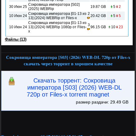
Сокровища императора [S02]
30 Июн 25
19.87 GB
5
2
(2025) WEBRip
Сокровища императора [01-13 из
2
10 Июн 24
20.42 GB
5
5
13] (2024) WEBRip от Files-x
Сокровища императора [01-13 из
3
10 Июн 24
13] (2024) WEBRip 1080p от Files-
96.15 GB
10
23
x
Файлы (13)
Сокровища императора [S03] (2026) WEB-DL 720p от Files-x
скачать через торрент в хорошем качестве
Скачать торрент: Сокровища
императора [S03] (2026) WEB-DL
720p от Files-x torrent magnet
размер раздачи: 29.49 GB