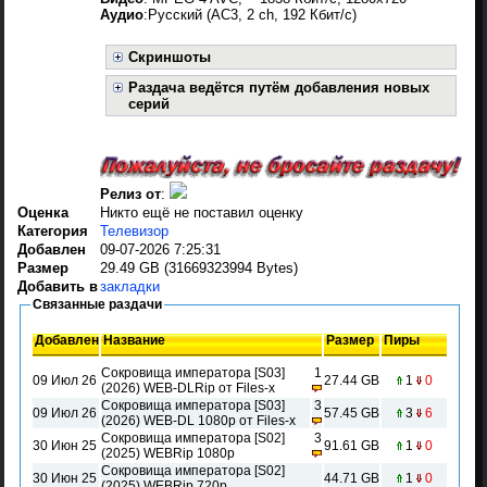
Аудио
:Русский (AC3, 2 ch, 192 Кбит/с)
Скриншоты
Раздача ведётся путём добавления новых
серий
Релиз от
:
Оценка
Никто ещё не поставил оценку
Категория
Телевизор
Добавлен
09-07-2026 7:25:31
Размер
29.49 GB (31669323994 Bytes)
Добавить в
закладки
Связанные раздачи
Добавлен
Название
Размер
Пиры
Сокровища императора [S03]
1
09 Июл 26
27.44 GB
1
0
(2026) WEB-DLRip от Files-x
Сокровища императора [S03]
3
09 Июл 26
57.45 GB
3
6
(2026) WEB-DL 1080p от Files-x
Сокровища императора [S02]
3
30 Июн 25
91.61 GB
1
0
(2025) WEBRip 1080p
Сокровища императора [S02]
30 Июн 25
44.71 GB
1
0
(2025) WEBRip 720p