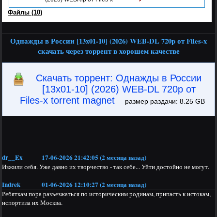
Файлы (10)
Однажды в России [13x01-10] (2026) WEB-DL 720p от Files-x
скачать через торрент в хорошем качестве
Скачать торрент: Однажды в России
[13x01-10] (2026) WEB-DL 720p от
Files-x torrent magnet
размер раздачи: 8.25 GB
dr__Ex
17-06-2026 21:42:05 (2 месяца назад)
Изжили себя. Уже давно их творчество - так себе... Уйти достойно не могут.
Indrek
01-06-2026 12:10:27 (2 месяца назад)
Ребяткам пора разъезжаться по историческим родинам, припасть к истокам,
испортила их Москва.