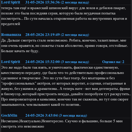
Lord Spirit
31-05-2026 15:36:36 (2 месяца назад)
теперь там ещё и вражеский шпионский вирус для лохов и дебилов пиарят,
похоже это была последняя серия, которую была неудачная попытка
посмотреть... По сути началась откровенная работа на внутренних врагов и
предателей
Romanuzza
28-05-2026 23:19:49 (2 месяца назад)
Да. Дальше смотреть стало невозможно. Ребята, конечно, талантливые, мне
они очень нравятся, но сюжеты стали абсолютно, прямо говоря, отстойные.
Больше качать не буду.
Lord Spirit
24-05-2026 15:32:00 (3 месяца назад)
Оценил на:
2
Это же надо было так взять, и уничтожить, фактически единственную,
качественную передачу, где было что то действительно профессионально
сделанное и творческое. Это по сути был театр, без мхатщины и без
"профессиональных" актёров, от которых воротит, а сценки, отыгранные в
живую, без ужимок и драматизма.. А теперь нате - вот вам дегенераты, фрики
и биомусор, который пристроить некуда, давайте попробуем тут раскрутить..
Про импровизаторов и камызяки, конечно так не скажешь, но тут они скорее
закапываются, чем вызывают какой то позитив..
GochMin
24-05-2026 3:43:04 (3 месяца назад)
Несмешно,Неактуально,Неинтересно. Скучно и фальшиво, больше 5 мин
смотреть это невозможно