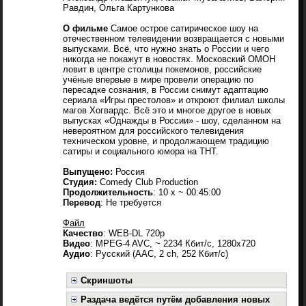
Равдин, Ольга Картункова
О фильме
Самое острое сатирическое шоу на
отечественном телевидении возвращается с новыми
выпусками. Всё, что нужно знать о России и чего
никогда не покажут в новостях. Московский ОМОН
ловит в центре столицы покемонов, российские
учёные впервые в мире провели операцию по
пересадке сознания, в России снимут адаптацию
сериала «Игры престолов» и откроют филиал школы
магов Хогвардс. Всё это и многое другое в новых
выпусках «Однажды в России» - шоу, сделанном на
невероятном для российского телевидения
техническом уровне, и продолжающем традицию
сатиры и социального юмора на ТНТ.
Выпущено:
Россия
Студия:
Comedy Club Production
Продолжительность
: 10 х ~ 00:45:00
Перевод
: Не требуется
Файл
Качество
: WEB-DL 720p
Видео
: MPEG-4 AVC, ~ 2234 Кбит/с, 1280x720
Аудио
: Русский (AAC, 2 ch, 252 Кбит/с)
Скриншоты
Раздача ведётся путём добавления новых