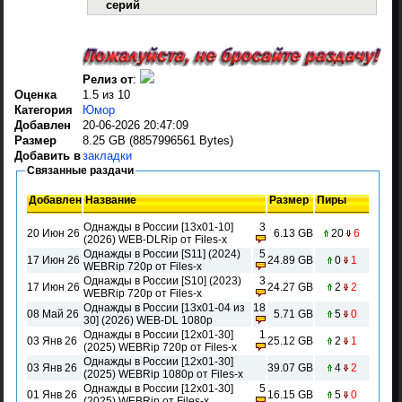
серий
Релиз от
:
Оценка
1.5 из 10
Категория
Юмор
Добавлен
20-06-2026 20:47:09
Размер
8.25 GB (8857996561 Bytes)
Добавить в
закладки
Связанные раздачи
Добавлен
Название
Размер
Пиры
Однажды в России [13x01-10]
3
20 Июн 26
6.13 GB
20
6
(2026) WEB-DLRip от Files-x
Однажды в России [S11] (2024)
5
17 Июн 26
24.89 GB
0
1
WEBRip 720p от Files-x
Однажды в России [S10] (2023)
3
17 Июн 26
24.27 GB
2
2
WEBRip 720p от Files-x
Однажды в России [13x01-04 из
18
08 Май 26
5.71 GB
5
0
30] (2026) WEB-DL 1080p
Однажды в России [12x01-30]
1
03 Янв 26
25.12 GB
2
1
(2025) WEBRip 720p от Files-x
Однажды в России [12x01-30]
03 Янв 26
39.07 GB
4
2
(2025) WEBRip 1080p от Files-x
Однажды в России [12x01-30]
5
01 Янв 26
16.15 GB
5
0
(2025) WEBRip от Files-x