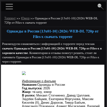
>>
>>
Однажды в России [13x01-10] (2026) WEB-DL
Торрент
Юмор
720p от Files-x скачать торрент
Однажды в России [13x01-10] (2026) WEB-DL 720p от
Files-x скачать торрент
Рекомендуем ознакомиться с информацией о торренте перед тем как
скачать Однажды в России [13x01-10] (2026) WEB-DL 720p от Files-x в
хорошем качестве
. Комментарии и отзывы помогут решить, стоит ли
скачивать Однажды в России [13x01-10] (2026) WEB-DL 720p от Files-x
через торрент.
Информация о фильме
Название:
Однажды в России
Год выпуска:
2026
Жанр:
тв-шоу, юмор
В ролях:
Михаил Стогниенко, Давид Цаллаев,
Заурбек Байцаев, Екатерина Моргунова, Максим
Киселёв (II), Денис Дорохов, Тимур Бабъяк,
Александр Пташенчук, Азамат Мусагалиев, Валерий