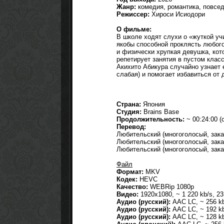
Жанр:
комедия, романтика, повсед
Режиссер:
Хироси Исиодори
О фильме:
В школе ходят слухи о «жуткой у
якобы способной проклясть любого,
и физически хрупкая девушка, кот
репетирует занятия в пустом клас
Акихито Абикура случайно узнает 
слабая) и помогает избавиться от 
Страна:
Япония
Студия:
Brains Base
Продолжительность:
~ 00:24:00 (
Перевод:
Любительский (многоголосый, зака
Любительский (многоголосый, зака
Любительский (многоголосый, зака
Файл
Формат:
MKV
Кодек:
HEVC
Качество:
WEBRip 1080p
Видео:
1920x1080, ~ 1 220 kb/s, 2
Аудио (русский):
AAC LC, ~ 256 kb
Аудио (русский):
AAC LC, ~ 192 kb
Аудио (русский):
AAC LC, ~ 128 kb