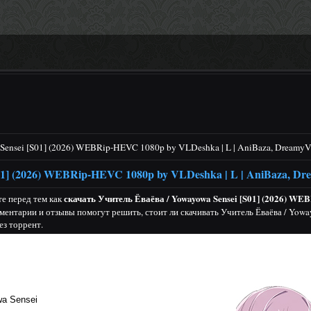
Sensei [S01] (2026) WEBRip-HEVC 1080p by VLDeshka | L | AniBaza, DreamyVo
01] (2026) WEBRip-HEVC 1080p by VLDeshka | L | AniBaza, Dr
скачать Учитель Ёваёва / Yowayowa Sensei [S01] (2026) WEB
е перед тем как
мментарии и отзывы помогут решить, стоит ли скачивать Учитель Ёваёва / Yow
ез торрент.
a Sensei