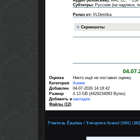
Аудио (японский):
AAC LC, ~ 256 k
Субтитры:
Русские (на надписи, 
Релиз от:
VLDeshka
Скриншоты
04.07
Оценка
Никто ещё не поставил оценку
Категория
Аниме
Добавлен
04-07-2026 14:18:42
Размер
4.13 GB (4429234083 Bytes)
Добавить в
закладки
Файлы (12)
Учитель Ёваёва / Yowayowa Sensei [S01] (2