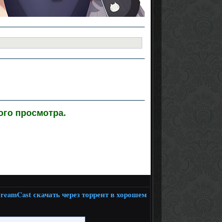
ого просмотра.
 DreamCast скачать через торрент в хорошем