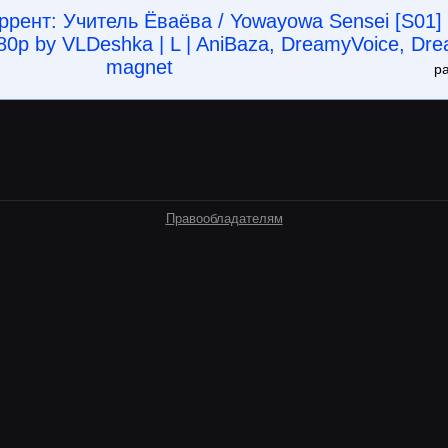
ррент: Учитель Ёваёва / Yowayowa Sensei [S01]
0p by VLDeshka | L | AniBaza, DreamyVoice, Dre
magnet
р
Правообладателям