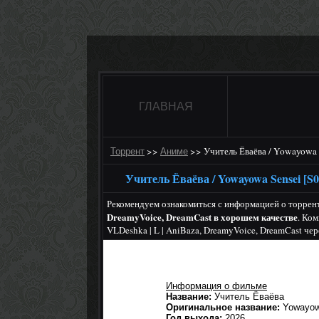
ГЛАВНАЯ
>>
>>
Учитель Ёваёва / Yowayowa 
Торрент
Аниме
Учитель Ёваёва / Yowayowa Sensei [S
Рекомендуем ознакомиться с информацией о торрент
DreamyVoice, DreamCast в хорошем качестве
. Ко
VLDeshka | L | AniBaza, DreamyVoice, DreamCast чер
Информация о фильме
Название:
Учитель Ёваёва
Оригинальное название:
Yowayow
Год выхода:
2026