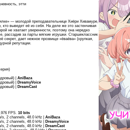
невность, этти
чилке» — молодой преподавательнице Хиёри Хивамуре,
 кто выведет её из себя. На деле же это застенчивая
орой не хватает уверенности, поэтому она нередко
се, рассадив за парты мягкие игрушки. Старшеклассник
её секрет, дает нежное прозвище «ёваёва» (хрупкая,
дурной репутации.
серия)
дровый) |
AniBaza
дровый) |
DreamyVoice
дровый) |
DreamCast
3.976 FPS.
10 bits
/s, 2 channels, 48.0 kHz |
AniBaza
/s, 2 channels, 48.0 kHz |
DreamyVoice
/s, 2 channels, 48.0 kHz |
DreamCast