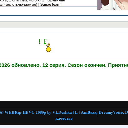
b/s, 2 channels, 48.0 kHz |
Оригинал
полные, отключаемые) |
SanaeTeam
.2026 обновлено. 12 серия. Сезон окончен. Приятн
026) WEBRip-HEVC 1080p by VLDeshka | L | AniBaza, DreamyVoice,
качестве