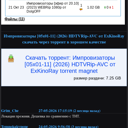
Импровизаторы [эфир от 20.10]
1
21 Окт 23
(2023) WEBRip 1080p от
1.02 GB
0
1
DolgOFF
Файлы (11)
Импровизаторы [05x01-11] (2026) HDTVRip-AVC от ExKinoRay
скачать через торрент в хорошем качестве
Скачать торрент: Импровизаторы
[05x01-11] (2026) HDTVRip-AVC от
ExKinoRay torrent magnet
размер раздачи: 7.25 GB
Grim_Che
27-05-2026 17:15:19 (2 месяца назад)
Локация прежняя. Дешевка по сравнению с ТНТ.
Temnokakvpope
24-05-2026 9:56:58 (3 месяца назад)