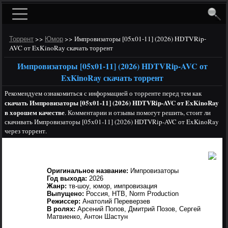
>>
>>
Импровизаторы [05x01-11] (2026) HDTVRip-
Торрент
Юмор
AVC от ExKinoRay скачать торрент
Импровизаторы [05x01-11] (2026) HDTVRip-AVC от
ExKinoRay скачать торрент
Рекомендуем ознакомиться с информацией о торренте перед тем как
скачать Импровизаторы [05x01-11] (2026) HDTVRip-AVC от ExKinoRay
в хорошем качестве
. Комментарии и отзывы помогут решить, стоит ли
скачивать Импровизаторы [05x01-11] (2026) HDTVRip-AVC от ExKinoRay
через торрент.
Оригинальное название:
Импровизаторы
Год выхода:
2026
Жанр:
тв-шоу, юмор, импровизация
Выпущено:
Россия, НТВ, Norm Production
Режиссер:
Анатолий Переверзев
В ролях:
Арсений Попов, Дмитрий Позов, Сергей
Матвиенко, Антон Шастун