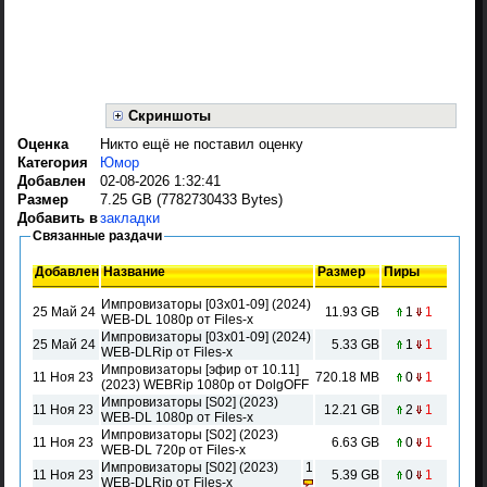
Скриншоты
Оценка
Никто ещё не поставил оценку
Категория
Юмор
Добавлен
02-08-2026 1:32:41
Размер
7.25 GB (7782730433 Bytes)
Добавить в
закладки
Связанные раздачи
Добавлен
Название
Размер
Пиры
Импровизаторы [03x01-09] (2024)
25 Май 24
11.93 GB
1
1
WEB-DL 1080p от Files-x
Импровизаторы [03x01-09] (2024)
25 Май 24
5.33 GB
1
1
WEB-DLRip от Files-x
Импровизаторы [эфир от 10.11]
11 Ноя 23
720.18 MB
0
1
(2023) WEBRip 1080p от DolgOFF
Импровизаторы [S02] (2023)
11 Ноя 23
12.21 GB
2
1
WEB-DL 1080p от Files-x
Импровизаторы [S02] (2023)
11 Ноя 23
6.63 GB
0
1
WEB-DL 720p от Files-x
Импровизаторы [S02] (2023)
1
11 Ноя 23
5.39 GB
0
1
WEB-DLRip от Files-x