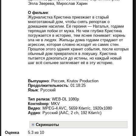
Элла Зверева, Мирослав Харин
О фильме
:
Журналистка Кристина приезжает в старый
многоэтажный дом, чтобы снять репортаж о
домашнем насилии. Её героиня — Наталья, годами
терпящая побои от мужа. Но чем глубже Кристина
погружается в историю, тем яснее понимает: корень
зла не в людях. Жильцы дома годами страдают от
агрессии, которая словно исходит из самих стен.
Прошлое этого здания хранит события, после которых
обычный дом превратился в ловушку. Кристина
пытается докопаться до истины, но каждый новый
шаг всё сильнее затягивает её в эту историю.
Выпущено
: Россия, Krutov Production
Продолжительность
: 01:18:25
Язык
: Русский
Тип релиза
: WEB-DL 1080p
Контейнер
: MKV
Видео
: MPEG-4 AVC, 5659 Кбит/с, 1920x1080
Аудио
: Русский (AAC, 2 ch, 192 Кбит/с)
Скриншоты
Оценка
5.3 из 10