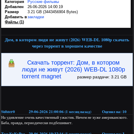
Категория
Русские фильмы
Добавлен
26-06-2026 14:00:19
Размер
3.21 GB (3443456904 Bytes)
Добавить в
закладки
Файлы (1)
Дом, в котором люди не живут (2026) WEB-DL 1080p скачать
через торрент в хорошем качестве
Скачать торрент: Дом, в котором
люди не живут (2026) WEB-DL 1080p
torrent magnet
размер раздачи: 3.21 GB
Subzer0
29-06-2026 21:00:06 (1 месяц назад)
Оценил на:
10
На удивление очень качественный ужастик. Ничем не хуже американского.
Баба, правда, периодически подбешивает.
Том КуКуРуз
29-06-2026 19:32:16 (1 месяц назад)
Оценил на:
3