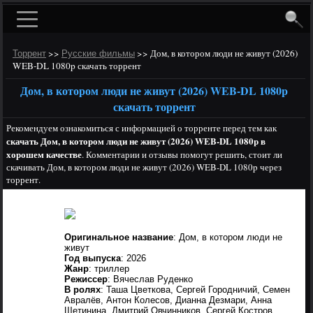
>>
>>
Дом, в котором люди не живут (2026)
Торрент
Русские фильмы
WEB-DL 1080p скачать торрент
Дом, в котором люди не живут (2026) WEB-DL 1080p
скачать торрент
Рекомендуем ознакомиться с информацией о торренте перед тем как
скачать Дом, в котором люди не живут (2026) WEB-DL 1080p в
хорошем качестве
. Комментарии и отзывы помогут решить, стоит ли
скачивать Дом, в котором люди не живут (2026) WEB-DL 1080p через
торрент.
Оригинальное название
: Дом, в котором люди не
живут
Год выпуска
: 2026
Жанр
: триллер
Режиссер
: Вячеслав Руденко
В ролях
: Таша Цветкова, Сергей Городничий, Семен
Авралёв, Антон Колесов, Дианна Дезмари, Анна
Щетинина, Дмитрий Овчинников, Сергей Костров,