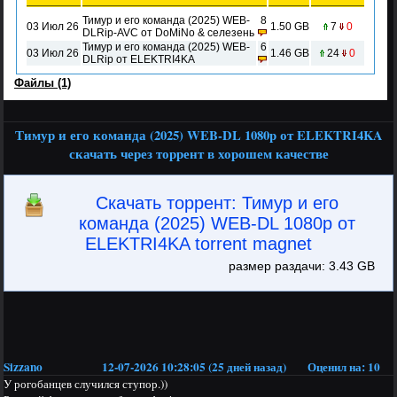
Тимур и его команда (2025) WEB-
8
03 Июл 26
1.50 GB
7
0
DLRip-AVC от DoMiNo & селезень
Тимур и его команда (2025) WEB-
6
03 Июл 26
1.46 GB
24
0
DLRip от ELEKTRI4KA
Файлы (1)
Тимур и его команда (2025) WEB-DL 1080p от ELEKTRI4KA
скачать через торрент в хорошем качестве
Скачать торрент: Тимур и его
команда (2025) WEB-DL 1080p от
ELEKTRI4KA torrent magnet
размер раздачи: 3.43 GB
Sizzano
12-07-2026 10:28:05 (25 дней назад)
Оценил на:
10
У рогобанцев случился ступор.))