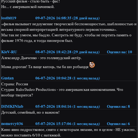
Русский фильм - стало быть - фас!
Но... с американской начинкой.
lostbit19
09-07-2026 16:08:35 (28 дней назад)
«фильм вызывает недоумение творческой беспомощностью, шаблонностью и
весьма спорной интерпретацией литературного первоисточника».
Мы так не умеем, мы быдло. Смотреть не буду, чтобы не портить память о
фильме 1976 года, я тогда пионером был.
KieV-RU
08-07-2026 18:42:28 (29 дней назад)
Оценил на:
10
Александр Дьяченко - это голливудский актёр.
Мама дорогая! Та ваще капэць, ты ба шо робыцця
Gustan
06-07-2026 10:04:28 (1 месяц назад)
Страна: Россия
Студия: Italo/Judeo Productions - это американская кинокомпания. Что
вообще творится?
DIMKINlab
05-07-2026 18:04:16 (1 месяц назад)
Оценил на:
8
Детский, семейный, но о важном!
nomercy036
05-07-2026 15:17:06 (1 месяц назад)
Оценил на:
6
Кино явно подростковое, снято с некоторым ляпами, но в целом - НЕ ужасно,
можно поставить 6/10 с натяжкой.