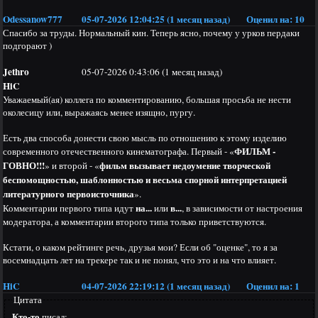
Odessanow777
05-07-2026 12:04:25 (1 месяц назад)
Оценил на:
10
Спасибо за труды. Нормальный кин. Теперь ясно, почему у урков пердаки
подгорают )
Jethro
05-07-2026 0:43:06 (1 месяц назад)
HiC
Уважаемый(ая) коллега по комментированию, большая просьба не нести
околесицу или, выражаясь менее изящно, пургу.
Есть два способа донести свою мысль по отношению к этому изделию
ФИЛЬМ -
современного отечественного кинематографа. Первый - «
ГОВНО!!!
фильм вызывает недоумение творческой
» и второй - «
беспомощностью, шаблонностью и весьма спорной интерпретацией
литературного первоисточника
».
на...
в...
Комментарии первого типа идут
или
, в зависимости от настроения
модератора, а комментарии второго типа только приветствуются.
Кстати, о каком рейтинге речь, друзья мои? Если об "оценке", то я за
восемнадцать лет на трекере так и не понял, что это и на что влияет.
HiC
04-07-2026 22:19:12 (1 месяц назад)
Оценил на:
1
Цитата
Кто-то
писал: