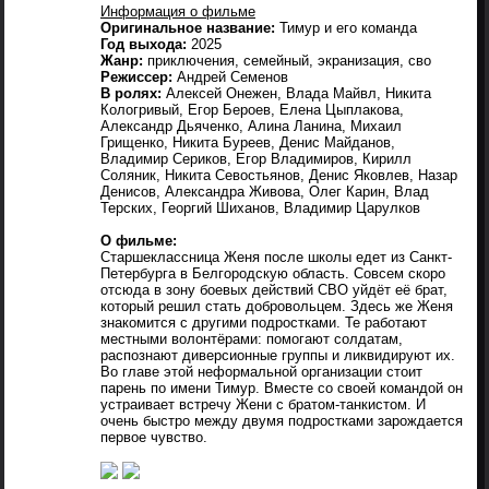
Информация о фильме
Оригинальное название:
Тимур и его команда
Год выхода:
2025
Жанр:
приключения, семейный, экранизация, сво
Режиссер:
Андрей Семенов
В ролях:
Алексей Онежен, Влада Майвл, Никита
Кологривый, Егор Бероев, Елена Цыплакова,
Александр Дьяченко, Алина Ланина, Михаил
Грищенко, Никита Буреев, Денис Майданов,
Владимир Сериков, Егор Владимиров, Кирилл
Соляник, Никита Севостьянов, Денис Яковлев, Назар
Денисов, Александра Живова, Олег Карин, Влад
Терских, Георгий Шиханов, Владимир Царулков
О фильме:
Старшеклассница Женя после школы едет из Санкт-
Петербурга в Белгородскую область. Совсем скоро
отсюда в зону боевых действий СВО уйдёт её брат,
который решил стать добровольцем. Здесь же Женя
знакомится с другими подростками. Те работают
местными волонтёрами: помогают солдатам,
распознают диверсионные группы и ликвидируют их.
Во главе этой неформальной организации стоит
парень по имени Тимур. Вместе со своей командой он
устраивает встречу Жени с братом-танкистом. И
очень быстро между двумя подростками зарождается
первое чувство.