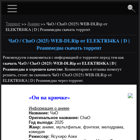
>>
>>
ЧаО / ChaO (2025) WEB-DLRip от
Торрент
Аниме
ELEKTRI4KA | D | Реанимедиа скачать торрент
ЧаО / ChaO (2025) WEB-DLRip от ELEKTRI4KA | D |
Реанимедиа скачать торрент
Рекомендуем ознакомиться с информацией о торренте перед тем как
скачать ЧаО / ChaO (2025) WEB-DLRip от ELEKTRI4KA | D |
Реанимедиа в хорошем качестве
. Комментарии и отзывы помогут
решить, стоит ли скачивать ЧаО / ChaO (2025) WEB-DLRip от
ELEKTRI4KA | D | Реанимедиа через торрент.
«Он на крючке»
Информация о аниме
Название:
ЧаО
Оригинальное название:
ChaO
Год выхода:
2025
Жанр:
аниме, мультфильм, фэнтези, мелодрама,
комедия
Режиссер:
Ясухиро Аоки