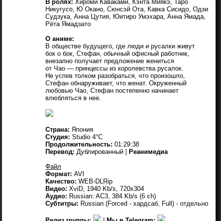
В ролях:
Хироми Каваками, Кэнта Миякэ, Таро
Никугусо, Ю Окано, Сюнсэй Ота, Кавка Сисидо, Одзи
Судзука, Анна Цутия, Юитиро Умэхара, Анна Ямада,
Рёта Ямадзато
О аниме:
В обществе будущего, где люди и русалки живут
бок о бок, Стефан, обычный офисный работник,
внезапно получает предложение жениться
от Чао — принцессы из королевства русалок.
Не успев толком разобраться, что произошло,
Стефан обнаруживает, что женат. Окруженный
любовью Чао, Стефан постепенно начинает
влюбляться в нее.
Страна:
Япония
Студия:
Studio 4°C
Продолжительность:
01:29:38
Перевод:
Дублированный |
Реанимедиа
Файл
Формат:
AVI
Качество:
WEB-DLRip
Видео:
XviD, 1940 Kb/s, 720x304
Аудио:
Russian: AC3, 384 Kb/s (6 ch)
Субтитры:
Russian (Forced - хардсаб, Full) - отдельно
Релиз группы:
|
Мы в Telegram: