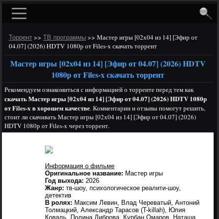
>>
>>
Мастер игры [02x04 из 14] [Эфир от
Торрент
ТВ программы
04.07] (2026) HDTV 1080р от Files-x скачать торрент
Мастер игры [02x04 из 14] [Эфир от 04.07] (2026) HDTV
1080р от Files-x скачать торрент
Рекомендуем ознакомиться с информацией о торренте перед тем как
скачать Мастер игры [02x04 из 14] [Эфир от 04.07] (2026) HDTV 1080р
от Files-x в хорошем качестве
. Комментарии и отзывы помогут решить,
стоит ли скачивать Мастер игры [02x04 из 14] [Эфир от 04.07] (2026)
HDTV 1080р от Files-x через торрент.
Информация о фильме
Оригинальное название:
Мастер игры
Год выхода:
2026
Жанр:
тв-шоу, психологическое реалити-шоу,
детектив
В ролях:
Максим Левин, Влад Череватый, Антоний
Толмацкий, Александр Тарасов (T-killah), Юлия
Коваль, Полина Диброва, Курбан Омаров, Наташа