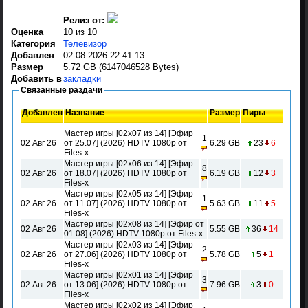
Релиз от:
Оценка
10 из 10
Категория
Телевизор
Добавлен
02-08-2026 22:41:13
Размер
5.72 GB (6147046528 Bytes)
Добавить в
закладки
Связанные раздачи
Добавлен
Название
Размер
Пиры
Мастер игры [02x07 из 14] [Эфир
1
02 Авг 26
от 25.07] (2026) HDTV 1080р от
6.29 GB
23
6
Files-x
Мастер игры [02x06 из 14] [Эфир
8
02 Авг 26
от 18.07] (2026) HDTV 1080р от
6.19 GB
12
3
Files-x
Мастер игры [02x05 из 14] [Эфир
1
02 Авг 26
от 11.07] (2026) HDTV 1080р от
5.63 GB
11
5
Files-x
Мастер игры [02x08 из 14] [Эфир от
02 Авг 26
5.55 GB
36
14
01.08] (2026) HDTV 1080р от Files-x
Мастер игры [02x03 из 14] [Эфир
2
02 Авг 26
от 27.06] (2026) HDTV 1080р от
5.78 GB
5
1
Files-x
Мастер игры [02x01 из 14] [Эфир
3
02 Авг 26
от 13.06] (2026) HDTV 1080р от
7.96 GB
3
0
Files-x
Мастер игры [02x02 из 14] [Эфир