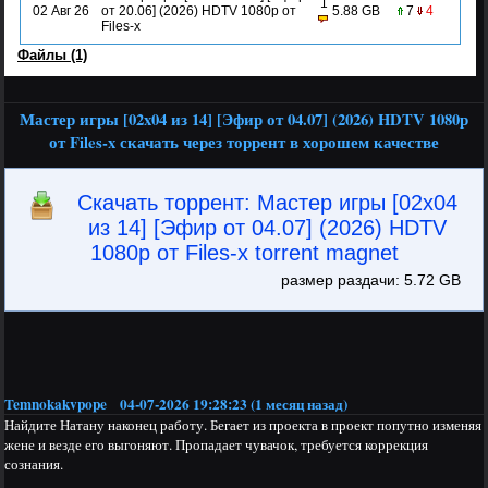
1
02 Авг 26
от 20.06] (2026) HDTV 1080р от
5.88 GB
7
4
Files-x
Файлы (1)
Мастер игры [02x04 из 14] [Эфир от 04.07] (2026) HDTV 1080р
от Files-x скачать через торрент в хорошем качестве
Скачать торрент: Мастер игры [02x04
из 14] [Эфир от 04.07] (2026) HDTV
1080р от Files-x torrent magnet
размер раздачи: 5.72 GB
Temnokakvpope
04-07-2026 19:28:23 (1 месяц назад)
Найдите Натану наконец работу. Бегает из проекта в проект попутно изменяя
жене и везде его выгоняют. Пропадает чувачок, требуется коррекция
сознания.