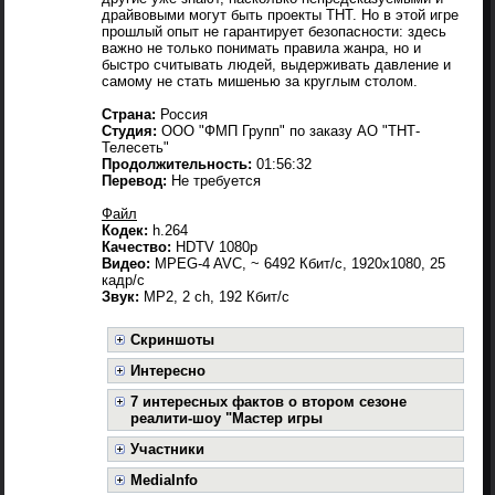
драйвовыми могут быть проекты ТНТ. Но в этой игре
прошлый опыт не гарантирует безопасности: здесь
важно не только понимать правила жанра, но и
быстро считывать людей, выдерживать давление и
самому не стать мишенью за круглым столом.
Страна:
Россия
Студия:
ООО "ФМП Групп" по заказу АО "ТНТ-
Телесеть"
Продолжительность:
01:56:32
Перевод:
Не требуется
Файл
Кодек:
h.264
Качество:
HDTV 1080р
Видео:
MPEG-4 AVC, ~ 6492 Кбит/с, 1920x1080, 25
кадр/с
Звук:
MP2, 2 ch, 192 Кбит/с
Скриншоты
Интересно
7 интересных фактов о втором сезоне
реалити-шоу "Мастер игры
Участники
MediaInfo