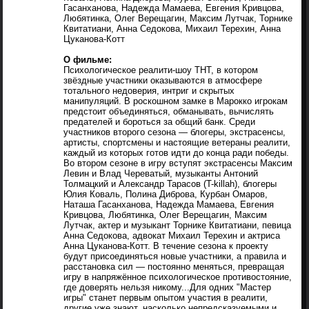
Гасанханова, Надежда Мамаева, Евгения Кривцова,
Любятинка, Олег Верещагин, Максим Лутчак, Торнике
Квитатиани, Анна Седокова, Михаил Терехин, Анна
Цуканова-Котт
О фильме:
Психологическое реалити-шоу ТНТ, в котором
звёздные участники оказываются в атмосфере
тотального недоверия, интриг и скрытых
манипуляций. В роскошном замке в Марокко игрокам
предстоит объединяться, обманывать, вычислять
предателей и бороться за общий банк. Среди
участников второго сезона — блогеры, экстрасенсы,
артисты, спортсмены и настоящие ветераны реалити,
каждый из которых готов идти до конца ради победы.
Во втором сезоне в игру вступят экстрасенсы Максим
Левин и Влад Череватый, музыканты Антоний
Толмацкий и Александр Тарасов (T-killah), блогеры
Юлия Коваль, Полина Диброва, Курбан Омаров,
Наташа Гасанханова, Надежда Мамаева, Евгения
Кривцова, Любятинка, Олег Верещагин, Максим
Лутчак, актер и музыкант Торнике Квитатиани, певица
Анна Седокова, адвокат Михаил Терехин и актриса
Анна Цуканова-Котт. В течение сезона к проекту
будут присоединяться новые участники, а правила и
расстановка сил — постоянно меняться, превращая
игру в напряжённое психологическое противостояние,
где доверять нельзя никому...Для одних "Мастер
игры" станет первым опытом участия в реалити,
другие уже знают, насколько непредсказуемыми и