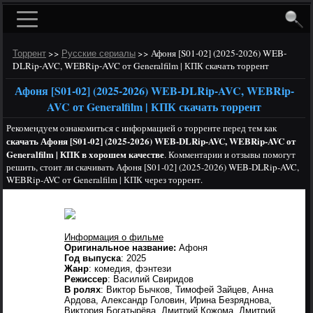
>>
>>
Афоня [S01-02] (2025-2026) WEB-
Торрент
Русские сериалы
DLRip-AVC, WEBRip-AVC от Generalfilm | КПК скачать торрент
Афоня [S01-02] (2025-2026) WEB-DLRip-AVC, WEBRip-
AVC от Generalfilm | КПК скачать торрент
Рекомендуем ознакомиться с информацией о торренте перед тем как
скачать Афоня [S01-02] (2025-2026) WEB-DLRip-AVC, WEBRip-AVC от
Generalfilm | КПК в хорошем качестве
. Комментарии и отзывы помогут
решить, стоит ли скачивать Афоня [S01-02] (2025-2026) WEB-DLRip-AVC,
WEBRip-AVC от Generalfilm | КПК через торрент.
Информация о фильме
Оригинальное название:
Афоня
Год выпуска
: 2025
Жанр
: комедия, фэнтези
Режиссер
: Василий Свиридов
В ролях
: Виктор Бычков, Тимофей Зайцев, Анна
Ардова, Александр Головин, Ирина Безряднова,
Виктория Богатырёва, Дмитрий Кожома, Дмитрий