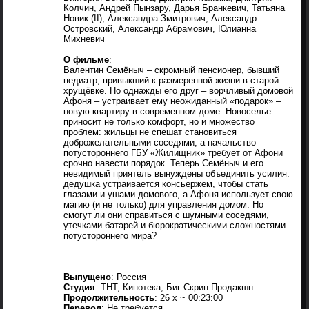
Колчин, Андрей Пынзару, Дарья Бранкевич, Татьяна
Новик (II), Александра Змитрович, Александр
Островский, Александр Абрамович, Юлианна
Михневич
О фильме
:
Валентин Семёныч – скромный пенсионер, бывший
педиатр, привыкший к размеренной жизни в старой
хрущёвке. Но однажды его друг – ворчливый домовой
Афоня – устраивает ему неожиданный «подарок» –
новую квартиру в современном доме. Новоселье
приносит не только комфорт, но и множество
проблем: жильцы не спешат становиться
доброжелательными соседями, а начальство
потустороннего ГБУ «Жилищник» требует от Афони
срочно навести порядок. Теперь Семёныч и его
невидимый приятель вынуждены объединить усилия:
дедушка устраивается консьержем, чтобы стать
глазами и ушами домового, а Афоня использует свою
магию (и не только) для управления домом. Но
смогут ли они справиться с шумными соседями,
утечками батарей и бюрократическими сложностями
потустороннего мира?
Выпущено
: Россия
Студия
: ТНТ, Кинотека, Биг Скрин Продакшн
Продолжительность
: 26 x ~ 00:23:00
Перевод
: Не требуется