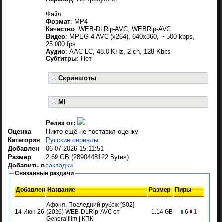
Файл
Формат
: MP4
Качество
: WEB-DLRip-AVC, WEBRip-AVC
Видео
: MPEG-4 AVC (x264), 640x360, ~ 500 kbps,
25.000 fps
Аудио
: AAC LC, 48.0 KHz, 2 ch, 128 Kbps
Субтитры
: Нет
Скриншоты
MI
Релиз от:
Оценка
Никто ещё не поставил оценку
Категория
Русские сериалы
Добавлен
06-07-2026 15:11:51
Размер
2.69 GB (2890448122 Bytes)
Добавить в
закладки
Связанные раздачи
Добавлен
Название
Размер
Пиры
Афоня. Последний рубеж [S02]
14 Июн 26
(2026) WEB-DLRip-AVC от
1.14 GB
6
1
Generalfilm | КПК