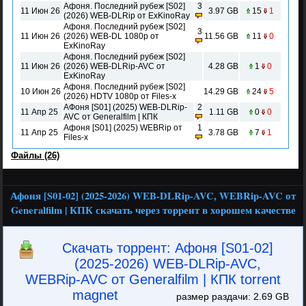
Афоня. Последний рубеж [S02]
3
11 Июн 26
3.97 GB
15
1
(2026) WEB-DLRip от ExKinoRay
Афоня. Последний рубеж [S02]
3
11 Июн 26
(2026) WEB-DL 1080p от
11.56 GB
11
0
ExKinoRay
Афоня. Последний рубеж [S02]
11 Июн 26
(2026) WEB-DLRip-AVC от
4.28 GB
1
0
ExKinoRay
Афоня. Последний рубеж [S02]
10 Июн 26
14.29 GB
24
5
(2026) HDTV 1080р от Files-x
АФоня [S01] (2025) WEB-DLRip-
2
11 Апр 25
1.11 GB
0
0
AVC от Generalfilm | КПК
Афоня [S01] (2025) WEBRip от
1
11 Апр 25
3.78 GB
7
1
Files-х
Файлы (26)
Афоня [S01-02] (2025-2026) WEB-DLRip-AVC, WEBRip-AVC от
Generalfilm | КПК скачать через торрент в хорошем качестве
Скачать торрент: Афоня [S01-02]
(2025-2026) WEB-DLRip-AVC,
WEBRip-AVC от Generalfilm | КПК torrent
magnet
размер раздачи: 2.69 GB