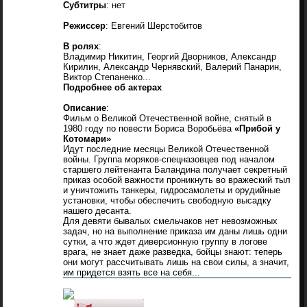
Cубтитры
: нет
Режиссер
: Евгений Шерстобитов
В ролях
:
Владимир Никитин, Георгий Дворников, Александр
Кирилин, Александр Чернявский, Валерий Панарин,
Виктор Степаненко...
Подробнее об актерах
Описание
:
Фильм о Великой Отечественной войне, снятый в
1980 году по повести Бориса Воробьёва
«Прибой у
Котомари»
Идут последние месяцы Великой Отечественной
войны. Группа моряков-спецназовцев под началом
старшего лейтенанта Баландина получает секретный
приказ особой важности проникнуть во вражеский тыл
и уничтожить танкеры, гидросамолеты и орудийные
установки, чтобы обеспечить свободную высадку
нашего десанта.
Для девяти бывалых смельчаков нет невозможных
задач, но на выполнение приказа им даны лишь одни
сутки, а что ждет диверсионную группу в логове
врага, не знает даже разведка, бойцы знают: теперь
они могут рассчитывать лишь на свои силы, а значит,
им придется взять все на себя...