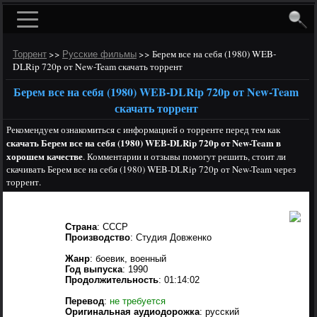
>>
>>
Берем все на себя (1980) WEB-
Торрент
Русские фильмы
DLRip 720p от New-Team скачать торрент
Берем все на себя (1980) WEB-DLRip 720p от New-Team
скачать торрент
Рекомендуем ознакомиться с информацией о торренте перед тем как
скачать Берем все на себя (1980) WEB-DLRip 720p от New-Team в
хорошем качестве
. Комментарии и отзывы помогут решить, стоит ли
скачивать Берем все на себя (1980) WEB-DLRip 720p от New-Team через
торрент.
Страна
: СССР
Производство
: Студия Довженко
Жанр
: боевик, военный
Год выпуска
: 1990
Продолжительность
: 01:14:02
Перевод
:
не требуется
Оригинальная аудиодорожка
: русский