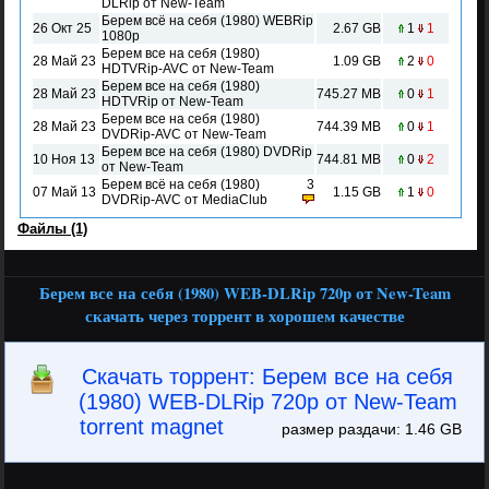
DLRip от New-Team
Берем всё на себя (1980) WEBRip
26 Окт 25
2.67 GB
1
1
1080p
Берем все на себя (1980)
28 Май 23
1.09 GB
2
0
HDTVRip-AVC от New-Team
Берем все на себя (1980)
28 Май 23
745.27 MB
0
1
HDTVRip от New-Team
Берем все на себя (1980)
28 Май 23
744.39 MB
0
1
DVDRip-AVC от New-Team
Берем все на себя (1980) DVDRip
10 Ноя 13
744.81 MB
0
2
от New-Team
Берем всё на себя (1980)
3
07 Май 13
1.15 GB
1
0
DVDRip-AVC от MediaClub
Файлы (1)
Берем все на себя (1980) WEB-DLRip 720p от New-Team
скачать через торрент в хорошем качестве
Скачать торрент: Берем все на себя
(1980) WEB-DLRip 720p от New-Team
torrent magnet
размер раздачи: 1.46 GB