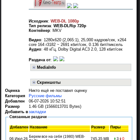
Исходник
:
WEB-DL 1080p
Тип релиза
:
WEB-DLRip 720p
Контейнер
: MKV
Видео
: 1280x620 (2,065:1), 25,000 кадров/сек, x264
core 164 r3182 ~ 2691 кбит/сек, 0.136 бит/пиксель
Аудио
: 48 кГц, Dolby Digital AC3 2.0, 128 кбит/сек
Раздача от
:
MediaInfo
Скриншоты
Оценка
Никто ещё не поставил оценку
Категория
Русские фильмы
Добавлен
06-07-2026 10:52:51
Размер
1.46 GB (1566013701 Bytes)
Добавить в
закладки
Связанные раздачи
Добавлен
Название
Размер
Пиры
Берем все на себя (1980) WEB-
06 Июл 26
745.35 MB
3
0