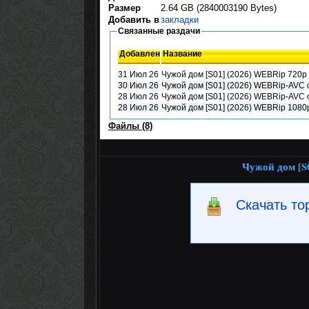
Размер
2.64 GB (2840003190 Bytes)
Добавить в
закладки
Связанные раздачи
Добавлен
Название
31 Июл 26
Чужой дом [S01] (2026) WEBRip 720p о
30 Июл 26
Чужой дом [S01] (2026) WEBRip-AVC о
28 Июл 26
Чужой дом [S01] (2026) WEBRip-AVC 
28 Июл 26
Чужой дом [S01] (2026) WEBRip 1080p 
Файлы (8)
Чужой дом [S0
Скачать то