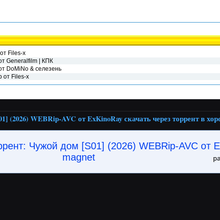
т Files-x
т Generalfilm | КПК
от DoMiNo & селезень
от Files-x
1] (2026) WEBRip-AVC от ExKinoRay скачать через торрент в хо
ррент: Чужой дом [S01] (2026) WEBRip-AVC от Ex
magnet
р