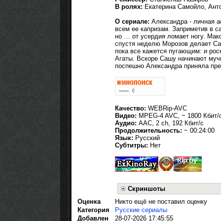
В ролях:
Екатерина Самойло, Ант
О сериале:
Александра - личная а
всем ее капризам. Заприметив в с
но … от усердия ломает ногу. Ма
спустя неделю Морозов делает Са
пока все кажется пугающим: и рос
Агаты. Вскоре Сашу начинают мучи
поспешно Александра приняла пред
Качество:
WEBRip-AVC
Видео:
MPEG-4 AVC, ~ 1800 Кбит/с
Аудио:
AAC, 2 ch, 192 Кбит/с
Продолжительность:
~ 00:24:00
Язык:
Русский
Субтитры:
Нет
Скриншоты
Оценка
Никто ещё не поставил оценку
Категория
Русские сериалы
Добавлен
28-07-2026 17:45:55