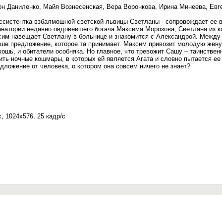
он Даниленко, Майя Вознесенская, Вера Воронкова, Ирина Минеева, Евг
ссистентка взбалмошной светской львицы Светланы - сопровождает ее в 
анатории недавно овдовевшего богача Максима Морозова, Светлана из ко
ксим навещает Светлану в больнице и знакомится с Александрой. Межд
ше предложение, которое та принимает. Максим привозит молодую жену
кошь, и обитатели особняка. Но главное, что тревожит Сашу – таинстве
ть ночные кошмары, в которых ей является Агата и словно пытается ее
ложение от человека, о котором она совсем ничего не знает?
, 1024x576, 25 кадр/с