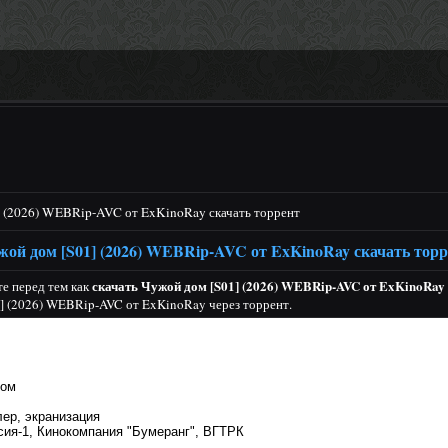
] (2026) WEBRip-AVC от ExKinoRay скачать торрент
жой дом [S01] (2026) WEBRip-AVC от ExKinoRay скачать тор
скачать Чужой дом [S01] (2026) WEBRip-AVC от ExKinoRay
е перед тем как
1] (2026) WEBRip-AVC от ExKinoRay через торрент.
дом
лер, экранизация
сия-1, Кинокомпания "Бумеранг", ВГТРК