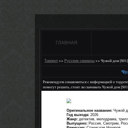
ГЛАВНАЯ
>>
>>
Чужой дом [S01
Торрент
Русские сериалы
Чу
Рекомендуем ознакомиться с информацией о торрент
помогут решить, стоит ли скачивать Чужой дом [S0
Оригинальное название:
Чужой 
Год выхода:
2026
Жанр:
детектив, мелодрама, трил
Выпущено:
Россия, Смотрим, Рос
Режиссер:
Станислав Назиров