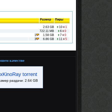
Размер
Пиры
2.63 GB
10
1
722.11 MB
6
0
1
1.58 GB
7
0
3
6.86 GB
11
5
рошем качестве
KinoRay torrent
азмер раздачи: 2.64 GB