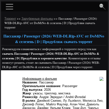
>>
>>
Пассажир / Passenger (2026)
Торрент
Зарубежные фильмы
WEB-DLRip-AVC от DoMiNo & селезень | D | Продубляж скачать
торрент
Пассажир / Passenger (2026) WEB-DLRip-AVC от DoMiNo
& селезень | D | Продубляж скачать торрент
Рекомендуем ознакомиться с информацией о торренте перед тем как
скачать Пассажир / Passenger (2026) WEB-DLRip-AVC от DoMiNo &
селезень | D | Продубляж в хорошем качестве
. Комментарии и отзывы
помогут решить, стоит ли скачивать Пассажир / Passenger (2026) WEB-
DLRip-AVC от DoMiNo & селезень | D | Продубляж через торрент.
Информация о фильме
Название
: Пассажир
Оригинальное название
: Passenger
Год выпуска
: 2026
Жанр
: ужасы, триллер, мистика
Режиссёр
: Андре Эвредал / André Øvredal
В ролях
: Джейкоб Скипио, Лу Льобелл, Мелисса Лео,
Джозеф Лопес, Майлз Фаулер, Алан Чонг, Давиэль
Джонсон, Джеймс Уильям Кларк, Тони Дуп, Чарльз