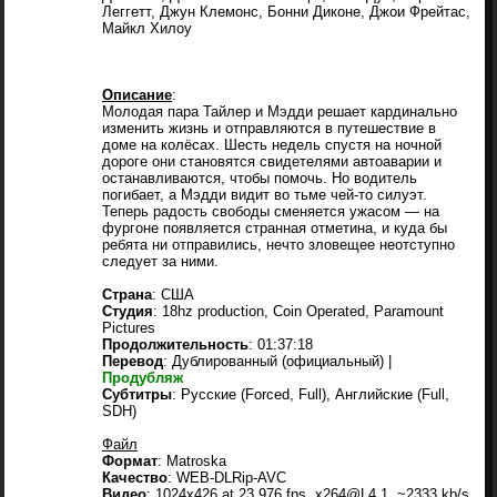
Леггетт, Джун Клемонс, Бонни Диконе, Джои Фрейтас,
Майкл Хилоу
Описание
:
Молодая пара Тайлер и Мэдди решает кардинально
изменить жизнь и отправляются в путешествие в
доме на колёсах. Шесть недель спустя на ночной
дороге они становятся свидетелями автоаварии и
останавливаются, чтобы помочь. Но водитель
погибает, а Мэдди видит во тьме чей-то силуэт.
Теперь радость свободы сменяется ужасом — на
фургоне появляется странная отметина, и куда бы
ребята ни отправились, нечто зловещее неотступно
следует за ними.
Страна
: США
Студия
: 18hz production, Coin Operated, Paramount
Pictures
Продолжительность
: 01:37:18
Перевод
: Дублированный (официальный) |
Продубляж
Субтитры
: Русские (Forced, Full), Английские (Full,
SDH)
Файл
Формат
: Matroska
Качество
: WEB-DLRip-AVC
Видео
: 1024x426 at 23.976 fps, x264@L4.1, ~2333 kb/s