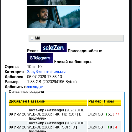
M/I
Релиз:
Присоединяйся к:
Кликай на баннеры.
Оценка
10 из 10
Категория
Зарубежные фильмы
Добавлен
06-07-2026 17:36:10
Размер
1.88 GB (2020294196 Bytes)
Добавить в
закладки
Связанные раздачи
Добавлен
Название
Размер
Пиры
Пассажир / Passenger (2026) UHD
09 Июл 26
WEB-DL 2160p | 4K | HDR10+ | D |
14.24 GB
51
77
Продубляж
Пассажир / Passenger (2026) UHD
09 Июл 26
WEB-DL 2160p | 4K | SDR | D |
14.24 GB
8
4
Продубляж