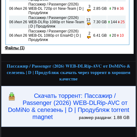
Пассажир / Passenger (2026)
3
06 Июл 26
WEB-DL 720p от New-Team | D |
2.85 GB
79
36
Продубляж
Пассажир / Passenger (2026)
12
06 Июл 26
WEB-DLRip 1080p от New-Team
7.30 GB
144
25
| D | Продубляж
Пассажир / Passenger (2026)
2
06 Июл 26
WEB-DL 1080p от EniaHD | D |
6.41 GB
20
10
Продубляж
Файлы (1)
Пассажир / Passenger (2026) WEB-DLRip-AVC от DoMiNo &
селезень | D | Продубляж скачать через торрент в хорошем
качестве
Скачать торрент: Пассажир /
Passenger (2026) WEB-DLRip-AVC от
DoMiNo & селезень | D | Продубляж torrent
magnet
размер раздачи: 1.88 GB