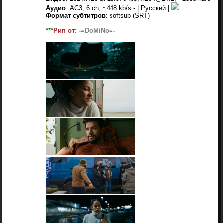
Аудио
: AC3, 6 ch, ~448 kb/s - | Русский |
Формат субтитров
: softsub (SRT)
***
Рип от:
-=DoMiNo=-