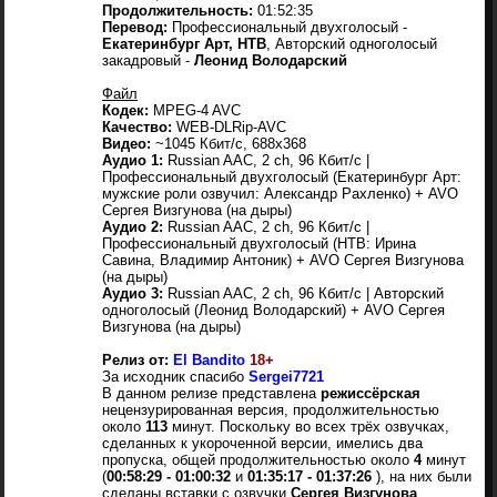
Продолжительность:
01:52:35
Перевод:
Профессиональный двухголосый -
Екатеринбург Арт, НТВ
, Авторский одноголосый
закадровый -
Леонид Володарский
Файл
Кодек:
MPEG-4 AVC
Качество:
WEB-DLRip-AVC
Видео:
~1045 Кбит/с, 688x368
Аудио 1:
Russian AАC, 2 ch, 96 Кбит/с |
Профессиональный двухголосый (Екатеринбург Арт:
мужские роли озвучил: Александр Рахленко) + AVO
Сергея Визгунова (на дыры)
Аудио 2:
Russian AАC, 2 ch, 96 Кбит/с |
Профессиональный двухголосый (НТВ: Ирина
Савина, Владимир Антоник) + AVO Сергея Визгунова
(на дыры)
Аудио 3:
Russian AАC, 2 ch, 96 Кбит/с | Авторский
одноголосый (Леонид Володарский) + AVO Сергея
Визгунова (на дыры)
Релиз от:
El Bandito
18+
За исходник спасибо
Sergei7721
В данном релизе представлена
режиссёрская
нецензурированная версия, продолжительностью
около
113
минут. Поскольку во всех трёх озвучках,
сделанных к укороченной версии, имелись два
пропуска, общей продолжительностью около
4
минут
(
00:58:29 - 01:00:32
и
01:35:17 - 01:37:26
), на них были
сделаны вставки с озвучки
Сергея Визгунова
.