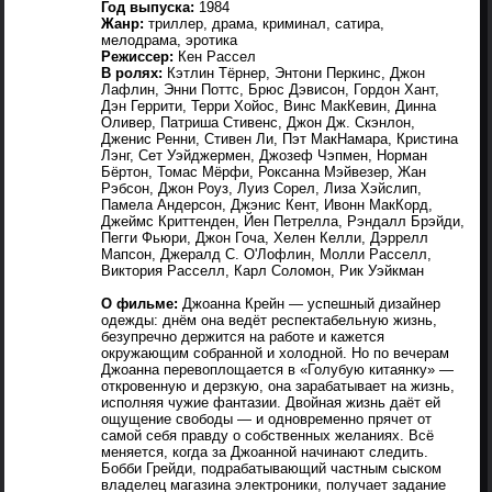
Год выпуска:
1984
Жанр:
триллер, драма, криминал, сатира,
мелодрама, эротика
Режиссер:
Кен Рассел
В ролях:
Кэтлин Тёрнер, Энтони Перкинс, Джон
Лафлин, Энни Поттс, Брюс Дэвисон, Гордон Хант,
Дэн Геррити, Терри Хойос, Винс МакКевин, Динна
Оливер, Патриша Стивенс, Джон Дж. Скэнлон,
Дженис Ренни, Стивен Ли, Пэт МакНамара, Кристина
Лэнг, Сет Уэйджермен, Джозеф Чэпмен, Норман
Бёртон, Томас Мёрфи, Роксанна Мэйвезер, Жан
Рэбсон, Джон Роуз, Луиз Сорел, Лиза Хэйслип,
Памела Андерсон, Джэнис Кент, Ивонн МакКорд,
Джеймс Криттенден, Йен Петрелла, Рэндалл Брэйди,
Пегги Фьюри, Джон Гоча, Хелен Келли, Дэррелл
Мапсон, Джералд С. О'Лофлин, Молли Расселл,
Виктория Расселл, Карл Соломон, Рик Уэйкман
О фильме:
Джоанна Крейн — успешный дизайнер
одежды: днём она ведёт респектабельную жизнь,
безупречно держится на работе и кажется
окружающим собранной и холодной. Но по вечерам
Джоанна перевоплощается в «Голубую китаянку» —
откровенную и дерзкую, она зарабатывает на жизнь,
исполняя чужие фантазии. Двойная жизнь даёт ей
ощущение свободы — и одновременно прячет от
самой себя правду о собственных желаниях. Всё
меняется, когда за Джоанной начинают следить.
Бобби Грейди, подрабатывающий частным сыском
владелец магазина электроники, получает задание