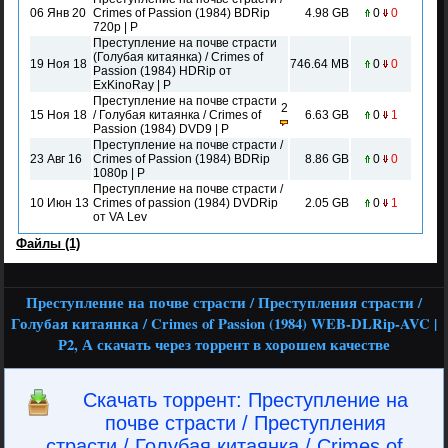
06 Янв 20
Crimes of Passion (1984) BDRip
4.98 GB
0
0
720p | Р
Преступление на почве страсти
(Голубая китаянка) / Crimes of
19 Ноя 18
746.64 MB
0
0
Passion (1984) HDRip от
ExKinoRay | P
Преступление на почве страсти
2
15 Ноя 18
/ Голубая китаянка / Crimes of
6.63 GB
0
1
Passion (1984) DVD9 | P
Преступление на почве страсти /
23 Авг 16
Crimes of Passion (1984) BDRip
8.86 GB
0
0
1080p | Р
Преступление на почве страсти /
10 Июн 13
Crimes of passion (1984) DVDRip
2.05 GB
0
1
от VA Lev
Файлы (1)
Преступление на почве страсти / Преступления страсти /
Голубая китаянка / Crimes of Passion (1984) WEB-DLRip-AVC |
Р2, А скачать через торрент в хорошем качестве
Скачать торрент: Преступление на
почве страсти / Преступления
страсти / Голубая китаянка / Crimes of