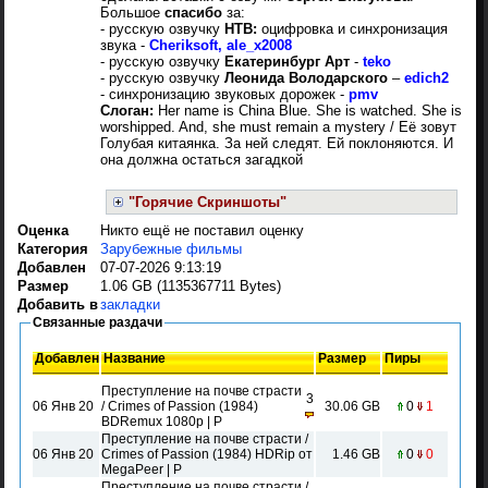
Большое
спасибо
за:
- русскую озвучку
НТВ:
оцифровка и синхронизация
звука -
Cheriksoft, ale_x2008
- русскую озвучку
Екатеринбург Арт
-
tеko
- русскую озвучку
Леонида Володарского
–
edich2
- синхронизацию звуковых дорожек -
pmv
Слоган:
Her name is China Blue. She is watched. She is
worshipped. And, she must remain a mystery / Её зовут
Голубая китаянка. За ней следят. Ей поклоняются. И
она должна остаться загадкой
"Горячие Скриншоты"
Оценка
Никто ещё не поставил оценку
Категория
Зарубежные фильмы
Добавлен
07-07-2026 9:13:19
Размер
1.06 GB (1135367711 Bytes)
Добавить в
закладки
Связанные раздачи
Добавлен
Название
Размер
Пиры
Преступление на почве страсти
3
06 Янв 20
/ Crimes of Passion (1984)
30.06 GB
0
1
BDRemux 1080p | Р
Преступление на почве страсти /
06 Янв 20
Crimes of Passion (1984) HDRip от
1.46 GB
0
0
MegaPeer | Р
Преступление на почве страсти /